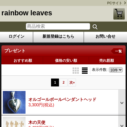
PCサイト
rainbow leaves
ログイン
新規登録はこちら
お問い合せ
プレゼント
一覧
おすすめ順
価格の安い順
売れ筋順
表示件数
:
1
2
次
»
オルゴールボールペンダントヘッド
3,300円
(税込)
木の天使