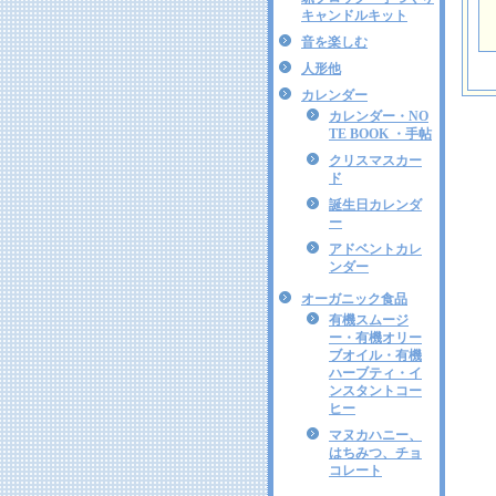
キャンドルキット
音を楽しむ
人形他
カレンダー
カレンダー・NO
TE BOOK ・手帖
クリスマスカー
ド
誕生日カレンダ
ー
アドベントカレ
ンダー
オーガニック食品
有機スムージ
ー・有機オリー
ブオイル・有機
ハーブティ・イ
ンスタントコー
ヒー
マヌカハニー、
はちみつ、チョ
コレート