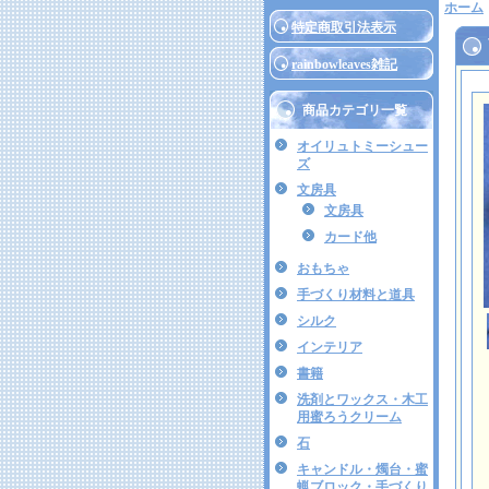
ホーム
特定商取引法表示
rainbowleaves雑記
商品カテゴリ一覧
オイリュトミーシュー
ズ
文房具
文房具
カード他
おもちゃ
手づくり材料と道具
シルク
インテリア
書籍
洗剤とワックス・木工
用蜜ろうクリーム
石
キャンドル・燭台・蜜
蝋ブロック・手づくり