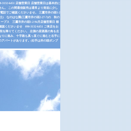
32-6451 店舗営業日 店舗営業日は基本的に
せん。 この間通信販売は通常より発送に少し
話でご確認くださいませ。 三鷹市井の頭1-2
9月26日(土) なのはな園(三鷹市井の頭2-27-7)の 秋の
ーブス 三鷹市井の頭1-2-94月店舗営業日 都
さいませ 090-3132-6451 ご来店をお
左手の階段を降りてください。 左側の居酒屋の角を左
道なりに進み、十字路も真っ直ぐに進むと右手に
のアパートがあります。(右手は井の頭ポンプ