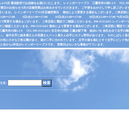
店 通信販売でお品物をお届けいたします。 レインボーリーブス 三鷹市井の頭1-2-9 TEL 090-31
業日のお知らせ 8月の店舗営業はお休みさせていただきます。 ご不便をおかけして申し訳ございま
さいませ。 レインボーリーブス9月店舗営業日 都合により変更する場合もございます。ご来店前に電
水)11:00〜17:00 9日(水)11:00〜17:00 16日(水)11:00〜17:00 30日(水)11:00〜17:00 *
で変更する場合もございます。 ご来店前に電話でご確認くださいませ。090-3132-6451 レインボーリ
認くださいませ。090-3132-6451 都合により変更する場合がございます。 ご来店前に電話でご確認くだ
井の頭1-2-9 TEL 090-3132-6451 京王井の頭線 三鷹台駅下車 徒歩6.7分 改札を出て
い。 途中左手に絵本屋さんや花屋さんペット屋さん右手にカフェ野田があります。 そのしばらく
その先に小さな三角公園があり、道が二手に分かれています。 左手の道を進むとすぐ左手にピンク色
ると右から2件目がレインボーリーブスです。 営業日はちいさな看板がてています。
検索
: