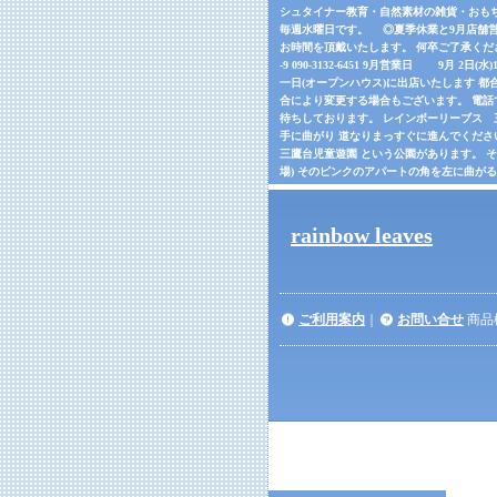
シュタイナー教育・自然素材の雑貨・おもちゃの
毎週水曜日です。 ◎夏季休業と9月店舗営
お時間を頂戴いたします。 何卒ご了承くだ
-9 090-3132-6451 9月営業日 9月 2日(
一日(オープンハウス)に出店いたします 都合
合により変更する場合もございます。 電話でご確
待ちしております。 レインボーリーブス 三鷹市
手に曲がり 道なりまっすぐに進んでくださ
三鷹台児童遊園 という公園があります。 
場) そのピンクのアパートの角を左に曲が
rainbow leaves
ご利用案内
｜
お問い合せ
商品