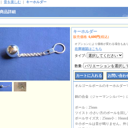
｜
音を楽しむ
｜
キーホルダー
商品詳細
キーホルダー
販売価格
:
6,600円
(税込)
オプションにより価格が変わる場合もあ
在庫確認はこちら
タイプ
:
数量
:
｜
オルゴールボールのキーホルダー
銅の合金（ジャーマンシルバー）
ボール：25mm
ツイスト:小さい方のボールを回
ボールサイズ大：25mm小：16mm全
※小ボールは音が鳴りません。外