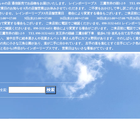
店 通信販売でお品物をお届けいたします。 レインボーリーブス 三鷹市井の頭1-2-9 TEL 090-31
業日のお知らせ 8月の店舗営業はお休みさせていただきます。 ご不便をおかけして申し訳ございま
さいませ。 レインボーリーブス9月店舗営業日 都合により変更する場合もございます。ご来店前に電
水)11:00〜17:00 9日(水)11:00〜17:00 16日(水)11:00〜17:00 30日(水)11:00〜17:00 *
で変更する場合もございます。 ご来店前に電話でご確認くださいませ。090-3132-6451 レインボーリ
認くださいませ。090-3132-6451 都合により変更する場合がございます。 ご来店前に電話でご確認くだ
井の頭1-2-9 TEL 090-3132-6451 京王井の頭線 三鷹台駅下車 徒歩6.7分 改札を出て
い。 途中左手に絵本屋さんや花屋さんペット屋さん右手にカフェ野田があります。 そのしばらく
その先に小さな三角公園があり、道が二手に分かれています。 左手の道を進むとすぐ左手にピンク色
ると右から2件目がレインボーリーブスです。 営業日はちいさな看板がてています。
検索
: