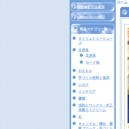
ホーム
特定商取引法表示
rainbowleaves雑記
商品カテゴリ一覧
オイリュトミーシュー
ズ
文房具
文房具
カード他
おもちゃ
手づくり材料と道具
シルク
インテリア
書籍
洗剤とワックス・木工
用蜜ろうクリーム
石
キャンドル・燭台・蜜
蝋ブロック・手づくり