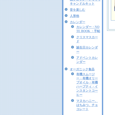
キャンドルキット
音を楽しむ
人形他
カレンダー
カレンダー・NO
TE BOOK ・手帖
クリスマスカー
ド
誕生日カレンダ
ー
アドベントカレ
ンダー
オーガニック食品
有機スムージ
ー・有機オリー
ブオイル・有機
ハーブティ・イ
ンスタントコー
ヒー
マヌカハニー、
はちみつ、チョ
コレート