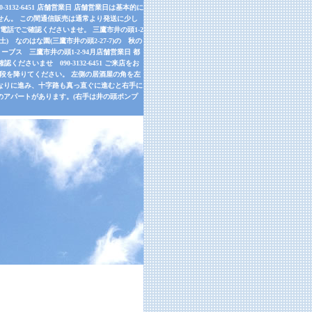
32-6451 店舗営業日 店舗営業日は基本的に
せん。 この間通信販売は通常より発送に少し
話でご確認くださいませ。 三鷹市井の頭1-2
9月26日(土) なのはな園(三鷹市井の頭2-27-7)の 秋の
ーブス 三鷹市井の頭1-2-94月店舗営業日 都
さいませ 090-3132-6451 ご来店をお
左手の階段を降りてください。 左側の居酒屋の角を左
道なりに進み、十字路も真っ直ぐに進むと右手に
のアパートがあります。(右手は井の頭ポンプ