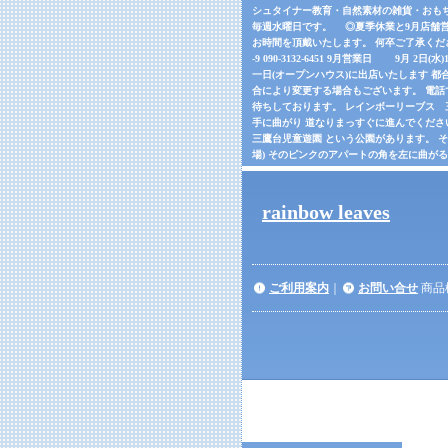
シュタイナー教育・自然素材の雑貨・おもちゃの
毎週水曜日です。 ◎夏季休業と9月店舗営
お時間を頂戴いたします。 何卒ご了承くだ
-9 090-3132-6451 9月営業日 9月 2日(
一日(オープンハウス)に出店いたします 都合
合により変更する場合もございます。 電話でご確
待ちしております。 レインボーリーブス 三鷹市
手に曲がり 道なりまっすぐに進んでくださ
三鷹台児童遊園 という公園があります。 
場) そのピンクのアパートの角を左に曲が
rainbow leaves
ご利用案内
｜
お問い合せ
商品