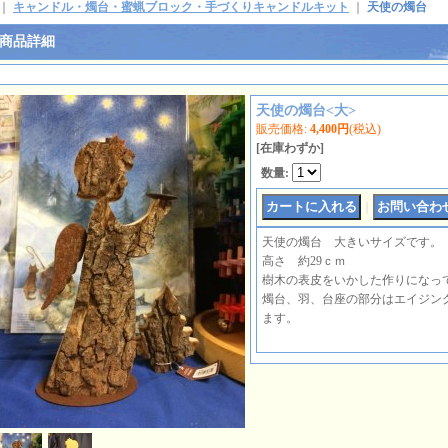
｜
キャンドル・燭台・蜜蝋ブロック・手づくりキャンドルキット
｜
天使の燭台
商品詳細
天使の燭台<大>
販売価格
:
4,400円
(税込)
[在庫わずか]
数量
:
｜
天使の燭台 大きいサイズです。
高さ 約29ｃｍ
樹木の表皮をいかした作りになっ
燭台、羽、台座の部分はエイジン
ます。