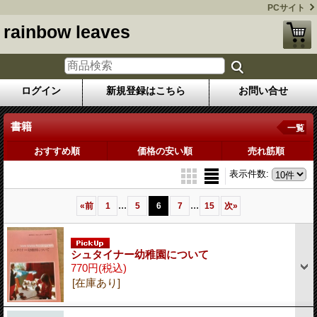
PCサイト
rainbow leaves
ログイン
新規登録はこちら
お問い合せ
書籍
一覧
おすすめ順
価格の安い順
売れ筋順
表示件数
:
...
...
«
前
1
5
6
7
15
次
»
シュタイナー幼稚園について
770円
(税込)
[在庫あり]