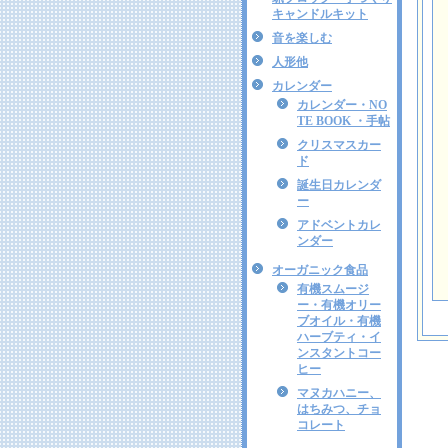
キャンドルキット
音を楽しむ
人形他
カレンダー
カレンダー・NO
TE BOOK ・手帖
クリスマスカー
ド
誕生日カレンダ
ー
アドベントカレ
ンダー
オーガニック食品
有機スムージ
ー・有機オリー
ブオイル・有機
ハーブティ・イ
ンスタントコー
ヒー
マヌカハニー、
はちみつ、チョ
コレート