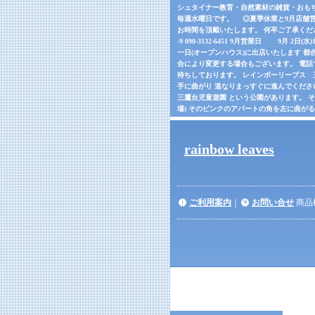
シュタイナー教育・自然素材の雑貨・おもちゃの
毎週水曜日です。 ◎夏季休業と9月店舗営
お時間を頂戴いたします。 何卒ご了承くだ
-9 090-3132-6451 9月営業日 9月 2日(
一日(オープンハウス)に出店いたします 都合
合により変更する場合もございます。 電話でご確
待ちしております。 レインボーリーブス 三鷹市
手に曲がり 道なりまっすぐに進んでくださ
三鷹台児童遊園 という公園があります。 
場) そのピンクのアパートの角を左に曲が
rainbow leaves
ご利用案内
｜
お問い合せ
商品