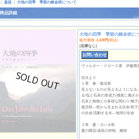
｜
書籍
｜
大地の四季 季節の錬金術について
商品詳細
大地の四季 季節の錬金術に
販売価格
:
2,420円
(税込)
[在庫なし]
ヴァルター・クロース著 伊藤壽
目次より
１章 春・復活祭
見えないものが見えるようになる
る/塩と石灰の形成力/感覚に働き
石灰と植物との多様な関わり/種子
復活祭―死から生まれる生命/双子
の生命/流動する水―地球の生命
２章 夏・ヨハネ祭
夏の開花/成長の抑制、燃焼