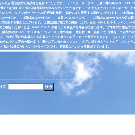
店 通信販売でお品物をお届けいたします。 レインボーリーブス 三鷹市井の頭1-2-9 TEL 090-31
業日のお知らせ 8月の店舗営業はお休みさせていただきます。 ご不便をおかけして申し訳ございま
さいませ。 レインボーリーブス9月店舗営業日 都合により変更する場合もございます。ご来店前に電
水)11:00〜17:00 9日(水)11:00〜17:00 16日(水)11:00〜17:00 30日(水)11:00〜17:00 *
で変更する場合もございます。 ご来店前に電話でご確認くださいませ。090-3132-6451 レインボーリ
認くださいませ。090-3132-6451 都合により変更する場合がございます。 ご来店前に電話でご確認くだ
井の頭1-2-9 TEL 090-3132-6451 京王井の頭線 三鷹台駅下車 徒歩6.7分 改札を出て
い。 途中左手に絵本屋さんや花屋さんペット屋さん右手にカフェ野田があります。 そのしばらく
その先に小さな三角公園があり、道が二手に分かれています。 左手の道を進むとすぐ左手にピンク色
ると右から2件目がレインボーリーブスです。 営業日はちいさな看板がてています。
検索
: