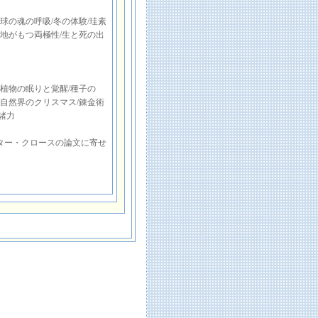
球の魂の呼吸/冬の体験/珪素
極地がもつ両極性/生と死の出
/植物の眠りと覚醒/種子の
/自然界のクリスマス/錬金術
諸力
ター・クロースの論文に寄せ