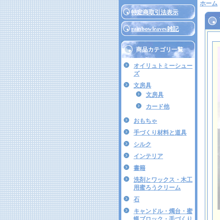
ホーム
特定商取引法表示
rainbowleaves雑記
商品カテゴリ一覧
オイリュトミーシュー
ズ
文房具
文房具
カード他
おもちゃ
手づくり材料と道具
シルク
インテリア
書籍
洗剤とワックス・木工
用蜜ろうクリーム
石
キャンドル・燭台・蜜
蝋ブロック・手づくり