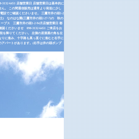
32-6451 店舗営業日 店舗営業日は基本的に
せん。 この間通信販売は通常より発送に少し
話でご確認くださいませ。 三鷹市井の頭1-2
9月26日(土) なのはな園(三鷹市井の頭2-27-7)の 秋の
ーブス 三鷹市井の頭1-2-94月店舗営業日 都
さいませ 090-3132-6451 ご来店をお
左手の階段を降りてください。 左側の居酒屋の角を左
道なりに進み、十字路も真っ直ぐに進むと右手に
のアパートがあります。(右手は井の頭ポンプ