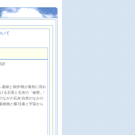
ついて
浩訳
―凝縮と保持/根が最初に現れ
かける石英と石灰の「秘密」/
のなかの石灰/自然のなかの
葉植物と蝶/珪素と宇宙から