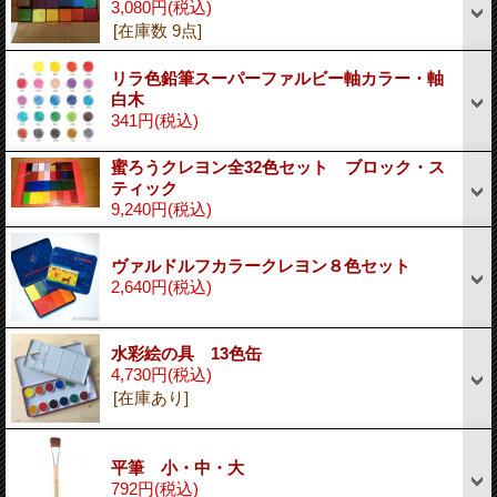
3,080円
(税込)
[在庫数 9点]
リラ色鉛筆スーパーファルビー軸カラー・軸
白木
341円
(税込)
蜜ろうクレヨン全32色セット ブロック・ス
ティック
9,240円
(税込)
ヴァルドルフカラークレヨン８色セット
2,640円
(税込)
水彩絵の具 13色缶
4,730円
(税込)
[在庫あり]
平筆 小・中・大
792円
(税込)