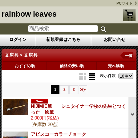
PCサイト
rainbow leaves
ログイン
新規登録はこちら
お問い合せ
文房具 > 文房具
一覧
おすすめ順
価格の安い順
売れ筋順
表示件数
:
1
2
3
次
»
NIJIMIE筆 シュタイナー学校の先生とつく
った 絵筆
2,000円
(税込)
[在庫数 20点]
アビスコーカラーチョーク