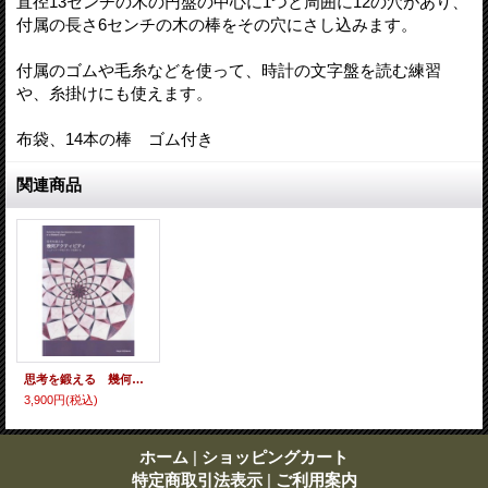
直径13センチの木の円盤の中心に1つと周囲に12の穴があり、
付属の長さ6センチの木の棒をその穴にさし込みます。
付属のゴムや毛糸などを使って、時計の文字盤を読む練習
や、糸掛けにも使えます。
布袋、14本の棒 ゴム付き
関連商品
思考を鍛える 幾何アクティビティ シュタイナー学校の授業から
3,900円
(税込)
ホーム
|
ショッピングカート
特定商取引法表示
|
ご利用案内