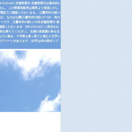
32-6451 店舗営業日 店舗営業日は基本的に
せん。 この間通信販売は通常より発送に少し
話でご確認くださいませ。 三鷹市井の頭1-2
9月26日(土) なのはな園(三鷹市井の頭2-27-7)の 秋の
ーブス 三鷹市井の頭1-2-94月店舗営業日 都
さいませ 090-3132-6451 ご来店をお
左手の階段を降りてください。 左側の居酒屋の角を左
道なりに進み、十字路も真っ直ぐに進むと右手に
のアパートがあります。(右手は井の頭ポンプ