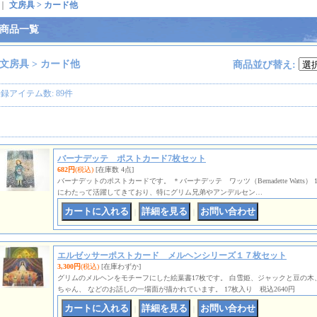
｜
文房具 > カード他
商品一覧
文房具 > カード他
商品並び替え
:
登録アイテム数
:
89件
バーナデッテ ポストカード7枚セット
682円
(税込)
[在庫数 4点]
バーナデットのポストカードです。 ＊バーナデッテ ワッツ（Bernadette Watts）
にわたって活躍してきており、特にグリム兄弟やアンデルセン…
｜
｜
エルゼッサーポストカード メルヘンシリーズ１７枚セット
3,300円
(税込)
[在庫わずか]
グリムのメルヘンをモチーフにした絵葉書17枚です。 白雪姫、ジャックと豆の
ちゃん、 などのお話しの一場面が描かれています。 17枚入り 税込2640円
｜
｜