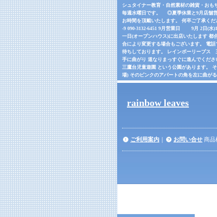
シュタイナー教育・自然素材の雑貨・おもちゃの
毎週水曜日です。 ◎夏季休業と9月店舗営
お時間を頂戴いたします。 何卒ご了承くだ
-9 090-3132-6451 9月営業日 9月 2日(
一日(オープンハウス)に出店いたします 都合
合により変更する場合もございます。 電話でご確
待ちしております。 レインボーリーブス 三鷹市
手に曲がり 道なりまっすぐに進んでくださ
三鷹台児童遊園 という公園があります。 
場) そのピンクのアパートの角を左に曲が
rainbow leaves
ご利用案内
｜
お問い合せ
商品