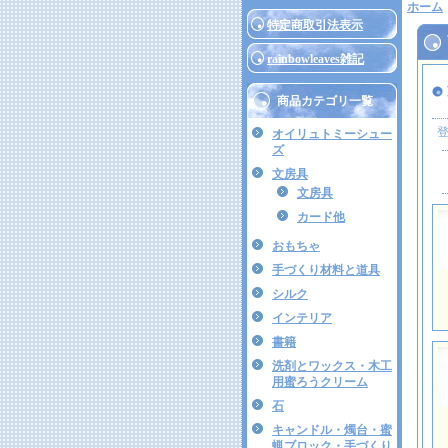
ホーム
特定商取引法表示
rainbowleaves雑記
商品カテゴリ一覧
オイリュトミーシュー
ズ
文房具
文房具
カード他
おもちゃ
手づくり材料と道具
シルク
インテリア
書籍
洗剤とワックス・木工
用蜜ろうクリーム
石
キャンドル・燭台・蜜
蝋ブロック・手づくり