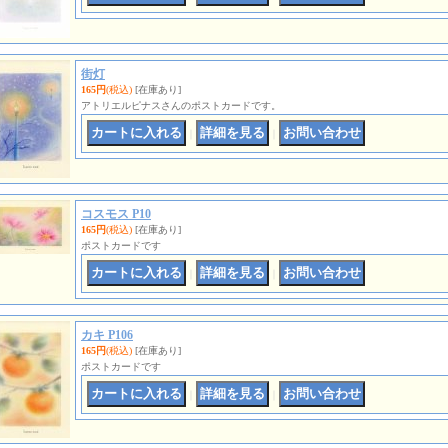
街灯
165円
(税込)
[在庫あり]
アトリエルピナスさんのポストカードです。
｜
｜
コスモス P10
165円
(税込)
[在庫あり]
ポストカードです
｜
｜
カキ P106
165円
(税込)
[在庫あり]
ポストカードです
｜
｜