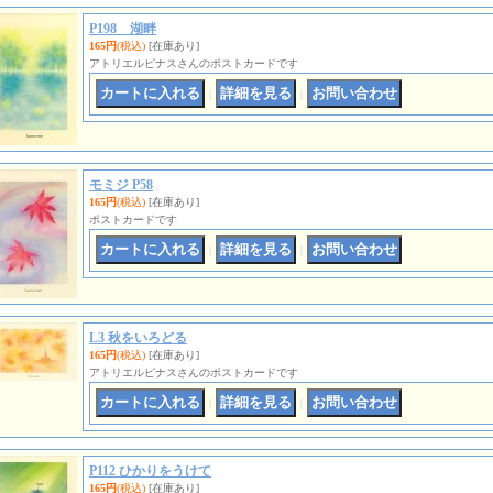
P198 湖畔
165円
(税込)
[在庫あり]
アトリエルピナスさんのポストカードです
｜
｜
モミジ P58
165円
(税込)
[在庫あり]
ポストカードです
｜
｜
L3 秋をいろどる
165円
(税込)
[在庫あり]
アトリエルピナスさんのポストカードです
｜
｜
P112 ひかりをうけて
165円
(税込)
[在庫あり]