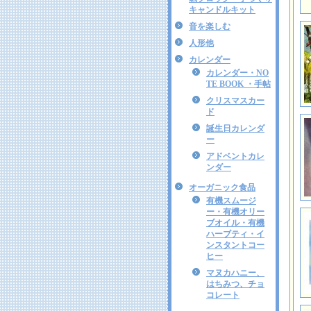
キャンドルキット
音を楽しむ
人形他
カレンダー
カレンダー・NO
TE BOOK ・手帖
クリスマスカー
ド
誕生日カレンダ
ー
アドベントカレ
ンダー
オーガニック食品
有機スムージ
ー・有機オリー
ブオイル・有機
ハーブティ・イ
ンスタントコー
ヒー
マヌカハニー、
はちみつ、チョ
コレート