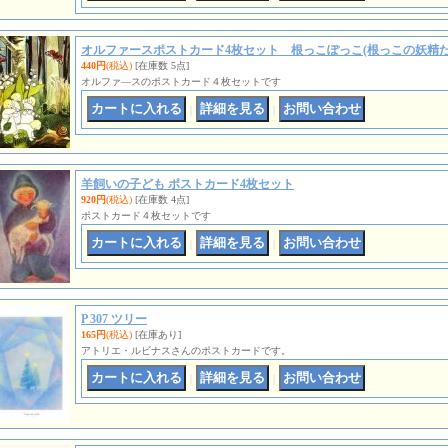
オルファースポストカード4枚セット 根っこぽっこ(根っこの妖精た
440円
(税込)
[在庫数 5点]
オルファ―スのポストカード４枚セットです
｜
｜
羊飼いの子ども ポストカード4枚セット
920円
(税込)
[在庫数 4点]
ポストカード４枚セットです
｜
｜
P 307 ツリー
165円
(税込)
[在庫あり]
アトリエ・ルビナスさんのポストカードです。
｜
｜