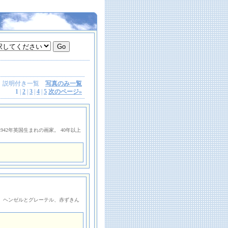
説明付き一覧
写真のみ一覧
1
|
2
|
3
|
4
|
5
次のページ
»
 1942年英国生まれの画家。 40年以上
木、ヘンゼルとグレーテル、赤ずきん