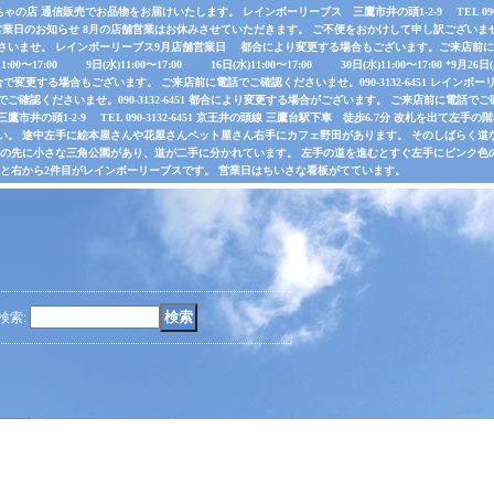
店 通信販売でお品物をお届けいたします。 レインボーリーブス 三鷹市井の頭1-2-9 TEL 090-31
業日のお知らせ 8月の店舗営業はお休みさせていただきます。 ご不便をおかけして申し訳ございま
さいませ。 レインボーリーブス9月店舗営業日 都合により変更する場合もございます。ご来店前に電
水)11:00〜17:00 9日(水)11:00〜17:00 16日(水)11:00〜17:00 30日(水)11:00〜17:00 *
で変更する場合もございます。 ご来店前に電話でご確認くださいませ。090-3132-6451 レインボーリ
認くださいませ。090-3132-6451 都合により変更する場合がございます。 ご来店前に電話でご確認くだ
井の頭1-2-9 TEL 090-3132-6451 京王井の頭線 三鷹台駅下車 徒歩6.7分 改札を出て
い。 途中左手に絵本屋さんや花屋さんペット屋さん右手にカフェ野田があります。 そのしばらく
その先に小さな三角公園があり、道が二手に分かれています。 左手の道を進むとすぐ左手にピンク色
ると右から2件目がレインボーリーブスです。 営業日はちいさな看板がてています。
検索
: