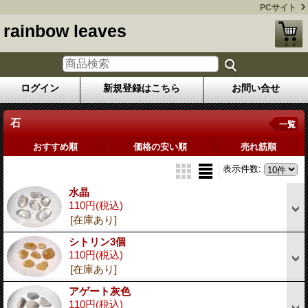
PCサイト
rainbow leaves
ログイン
新規登録はこちら
お問い合せ
石
一覧
おすすめ順
価格の安い順
売れ筋順
表示件数
:
水晶
110円
(税込)
[在庫あり]
シトリン3個
110円
(税込)
[在庫あり]
アゲート灰色
110円
(税込)