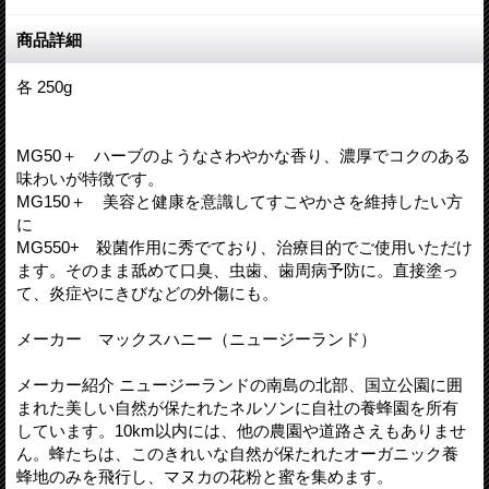
商品詳細
各 250g
MG50＋ ハーブのようなさわやかな香り、濃厚でコクのある
味わいが特徴です。
MG150＋ 美容と健康を意識してすこやかさを維持したい方
に
MG550+ 殺菌作用に秀でており、治療目的でご使用いただけ
ます。そのまま舐めて口臭、虫歯、歯周病予防に。直接塗っ
て、炎症やにきびなどの外傷にも。
メーカー マックスハニー（ニュージーランド）
メーカー紹介 ニュージーランドの南島の北部、国立公園に囲
まれた美しい自然が保たれたネルソンに自社の養蜂園を所有
しています。10km以内には、他の農園や道路さえもありませ
ん。蜂たちは、このきれいな自然が保たれたオーガニック養
蜂地のみを飛行し、マヌカの花粉と蜜を集めます。