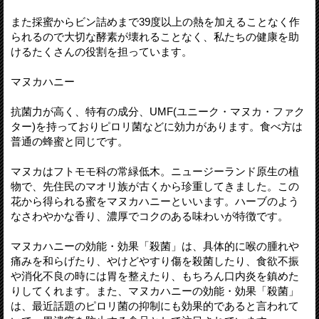
また採蜜からビン詰めまで39度以上の熱を加えることなく作
られるので大切な酵素が壊れることなく、私たちの健康を助
けるたくさんの役割を担っています。
マヌカハニー
抗菌力が高く、特有の成分、UMF(ユニーク・マヌカ・ファク
ター)を持っておりピロリ菌などに効力があります。食べ方は
普通の蜂蜜と同じです。
マヌカはフトモモ科の常緑低木。ニュージーランド原生の植
物で、先住民のマオリ族が古くから珍重してきました。この
花から得られる蜜をマヌカハニーといいます。ハーブのよう
なさわやかな香り、濃厚でコクのある味わいが特徴です。
マヌカハニーの効能・効果「殺菌」は、具体的に喉の腫れや
痛みを和らげたり、やけどやすり傷を殺菌したり、食欲不振
や消化不良の時には胃を整えたり、もちろん口内炎を鎮めた
りしてくれます。また、マヌカハニーの効能・効果「殺菌」
は、最近話題のピロリ菌の抑制にも効果的であると言われて