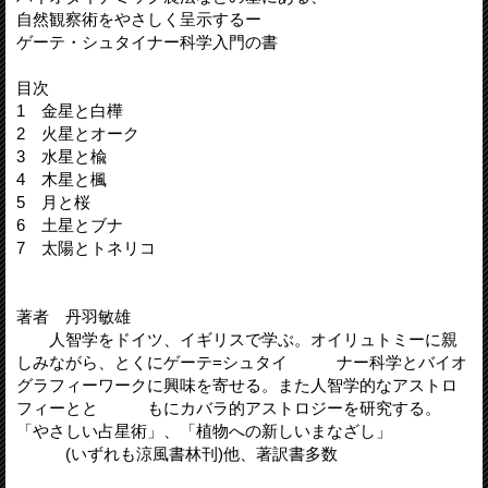
自然観察術をやさしく呈示するー
ゲーテ・シュタイナー科学入門の書
目次
1 金星と白樺
2 火星とオーク
3 水星と楡
4 木星と楓
5 月と桜
6 土星とブナ
7 太陽とトネリコ
著者 丹羽敏雄
人智学をドイツ、イギリスで学ぶ。オイリュトミーに親
しみながら、とくにゲーテ=シュタイ ナー科学とバイオ
グラフィーワークに興味を寄せる。また人智学的なアストロ
フィーとと もにカバラ的アストロジーを研究する。
「やさしい占星術」、「植物への新しいまなざし」
(いずれも涼風書林刊)他、著訳書多数