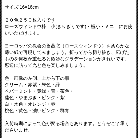
サイズ 16×16cm
２０色２５０枚入りです。
ローズウィンドウ枠 小(ぎりぎりです)・極小・ミニ にお使
いいただけます。
ヨーロッパの教会の薔薇窓（ローズウィンドウ）を柔らかな
薄い紙で再現してみましょう。折ってから切り抜き、広げた
ものを何枚か重ねると微妙なグラデーションがきれいです。
窓辺に貼って光と色を楽しみましょう。
色 画像の左側、上から下の順
クリーム・赤紫・朱色・緑
ペパーミント・黄緑・青・茶色・
藤色・やまぶき・ピンク・紫
白・水色・オレンジ・赤
桃色・黄色・濃いピンク・群青
入荷時期によって色が変る場合もあります。どうぞご了承く
ださいませ。