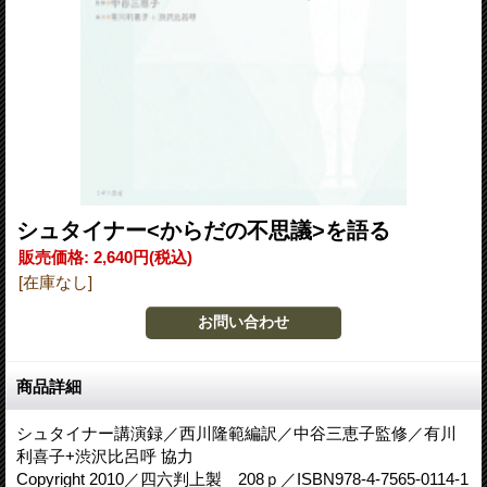
シュタイナー<からだの不思議>を語る
販売価格
:
2,640円
(税込)
[在庫なし]
商品詳細
シュタイナー講演録／西川隆範編訳／中谷三恵子監修／有川
利喜子+渋沢比呂呼 協力
Copyright 2010／四六判上製 208ｐ／ISBN978-4-7565-0114-1