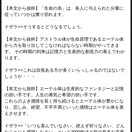
【本文から抜粋】「生命の糸」は、各人に与えられた分量に
従っていつかは擦り切れます。
イザラ>>そうするとどうなるでしょう。
【本文から抜粋】アストラル体が生命原理であるエーテル体
から力を取り出してこなければならない時期がやってきま
す。 その時期の到来は記憶力と生産的な創造力の衰えでわか
ります。
イザラ>>これは自覚ある方が多くいらっしゃるのではないで
しょうか・・・
【本文から抜粋】エーテル体は生産的なファンタジーと記憶
の担い手です。人生の勇気と希望の担い手です。
これらのよき感情を長く持ち続けるとエーテル体が豊かにな
り、悲しみ、絶望、不平不満といった感情はエーテル体を衰
えさせます。
イザラ>>「いつも喜んでいなさい、絶えず祈りなさい、どん
なことにも感謝しなさい」という2000年ほど前の有名な言葉