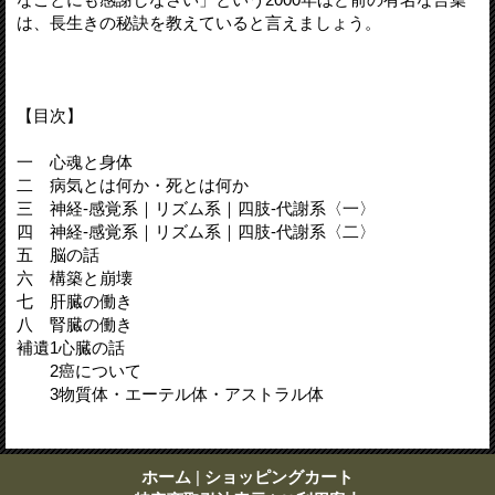
は、長生きの秘訣を教えていると言えましょう。
【目次】
一 心魂と身体
二 病気とは何か・死とは何か
三 神経‐感覚系｜リズム系｜四肢‐代謝系〈一〉
四 神経‐感覚系｜リズム系｜四肢‐代謝系〈二〉
五 脳の話
六 構築と崩壊
七 肝臓の働き
八 腎臓の働き
補遺1心臓の話
2癌について
3物質体・エーテル体・アストラル体
ホーム
|
ショッピングカート