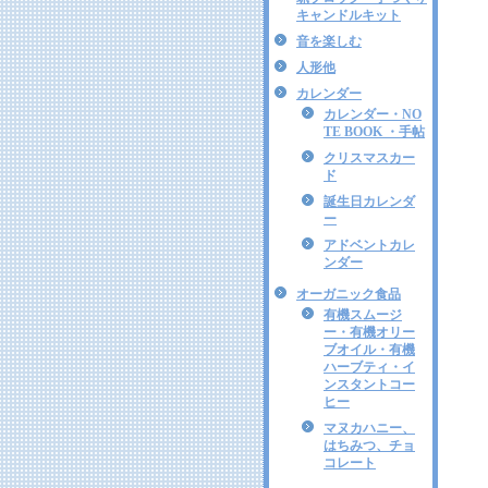
キャンドルキット
音を楽しむ
人形他
カレンダー
カレンダー・NO
TE BOOK ・手帖
クリスマスカー
ド
誕生日カレンダ
ー
アドベントカレ
ンダー
オーガニック食品
有機スムージ
ー・有機オリー
ブオイル・有機
ハーブティ・イ
ンスタントコー
ヒー
マヌカハニー、
はちみつ、チョ
コレート