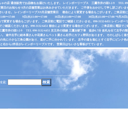
店 通信販売でお品物をお届けいたします。 レインボーリーブス 三鷹市井の頭1-2-9 TEL 090-31
業日のお知らせ 8月の店舗営業はお休みさせていただきます。 ご不便をおかけして申し訳ございま
さいませ。 レインボーリーブス9月店舗営業日 都合により変更する場合もございます。ご来店前に電
水)11:00〜17:00 9日(水)11:00〜17:00 16日(水)11:00〜17:00 30日(水)11:00〜17:00 *
で変更する場合もございます。 ご来店前に電話でご確認くださいませ。090-3132-6451 レインボーリ
認くださいませ。090-3132-6451 都合により変更する場合がございます。 ご来店前に電話でご確認くだ
井の頭1-2-9 TEL 090-3132-6451 京王井の頭線 三鷹台駅下車 徒歩6.7分 改札を出て
い。 途中左手に絵本屋さんや花屋さんペット屋さん右手にカフェ野田があります。 そのしばらく
その先に小さな三角公園があり、道が二手に分かれています。 左手の道を進むとすぐ左手にピンク色
ると右から2件目がレインボーリーブスです。 営業日はちいさな看板がてています。
検索
: