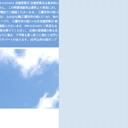
32-6451 店舗営業日 店舗営業日は基本的に
せん。 この間通信販売は通常より発送に少し
話でご確認くださいませ。 三鷹市井の頭1-2
9月26日(土) なのはな園(三鷹市井の頭2-27-7)の 秋の
ーブス 三鷹市井の頭1-2-94月店舗営業日 都
さいませ 090-3132-6451 ご来店をお
左手の階段を降りてください。 左側の居酒屋の角を左
道なりに進み、十字路も真っ直ぐに進むと右手に
のアパートがあります。(右手は井の頭ポンプ