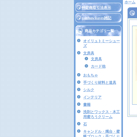
ホーム
特定商取引法表示
rainbowleaves雑記
商品カテゴリ一覧
オイリュトミーシュー
ズ
文房具
文房具
カード他
おもちゃ
手づくり材料と道具
シルク
インテリア
書籍
洗剤とワックス・木工
用蜜ろうクリーム
石
キャンドル・燭台・蜜
蝋ブロック・手づくり