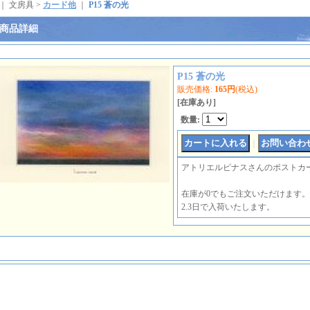
｜ 文房具 >
カード他
｜
P15 蒼の光
商品詳細
P15 蒼の光
販売価格
:
165円
(税込)
[在庫あり]
数量
:
｜
アトリエルピナスさんのポストカ
在庫が0でもご注文いただけます。
2.3日で入荷いたします。