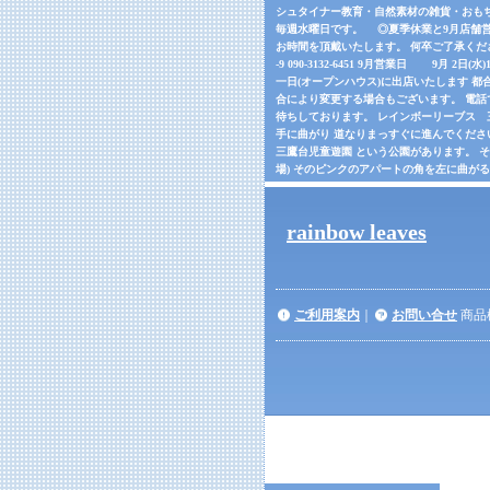
シュタイナー教育・自然素材の雑貨・おもちゃの
毎週水曜日です。 ◎夏季休業と9月店舗営
お時間を頂戴いたします。 何卒ご了承くだ
-9 090-3132-6451 9月営業日 9月 2日(
一日(オープンハウス)に出店いたします 都合
合により変更する場合もございます。 電話でご確
待ちしております。 レインボーリーブス 三鷹市
手に曲がり 道なりまっすぐに進んでくださ
三鷹台児童遊園 という公園があります。 
場) そのピンクのアパートの角を左に曲が
rainbow leaves
ご利用案内
｜
お問い合せ
商品