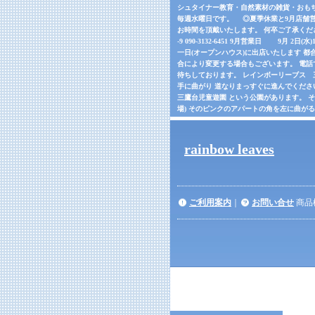
シュタイナー教育・自然素材の雑貨・おもちゃの
毎週水曜日です。 ◎夏季休業と9月店舗営
お時間を頂戴いたします。 何卒ご了承くだ
-9 090-3132-6451 9月営業日 9月 2日(
一日(オープンハウス)に出店いたします 都合
合により変更する場合もございます。 電話でご確
待ちしております。 レインボーリーブス 三鷹市
手に曲がり 道なりまっすぐに進んでくださ
三鷹台児童遊園 という公園があります。 
場) そのピンクのアパートの角を左に曲が
rainbow leaves
ご利用案内
｜
お問い合せ
商品