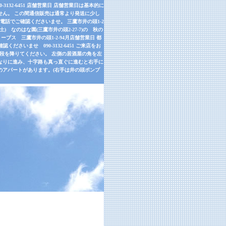
32-6451 店舗営業日 店舗営業日は基本的に
せん。 この間通信販売は通常より発送に少し
話でご確認くださいませ。 三鷹市井の頭1-2
9月26日(土) なのはな園(三鷹市井の頭2-27-7)の 秋の
ーブス 三鷹市井の頭1-2-94月店舗営業日 都
さいませ 090-3132-6451 ご来店をお
左手の階段を降りてください。 左側の居酒屋の角を左
道なりに進み、十字路も真っ直ぐに進むと右手に
のアパートがあります。(右手は井の頭ポンプ