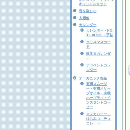
キャンドルキット
音を楽しむ
人形他
カレンダー
カレンダー・NO
TE BOOK ・手帖
クリスマスカー
ド
誕生日カレンダ
ー
アドベントカレ
ンダー
オーガニック食品
有機スムージ
ー・有機オリー
ブオイル・有機
ハーブティ・イ
ンスタントコー
ヒー
マヌカハニー、
はちみつ、チョ
コレート