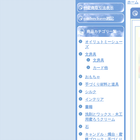
ホーム
特定商取引法表示
rainbowleaves雑記
商品カテゴリ一覧
オイリュトミーシュー
ズ
文房具
文房具
カード他
おもちゃ
手づくり材料と道具
シルク
インテリア
書籍
洗剤とワックス・木工
用蜜ろうクリーム
石
キャンドル・燭台・蜜
蝋ブロック・手づくり