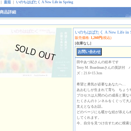
｜
書籍
｜
いのちはばたく A New Life in Spring
商品詳細
いのちはばたく A New Life in S
販売価格
:
1,260円
(税込)
[在庫なし]
田中あづ紀さんの絵本です
Terry M. Boardmanさんの英
ズ：21.6×15.3cm
希望と勇気が必要なあなたへ…
あおむしが生まれて育ち ちょう
プロセスは人間の心の成長と重な
たくさんのトンネルをくぐって大
支えとなるお話。
どのページにも暖かな絵が添えら
してくれます。
今、自分を見つけ出すために模索