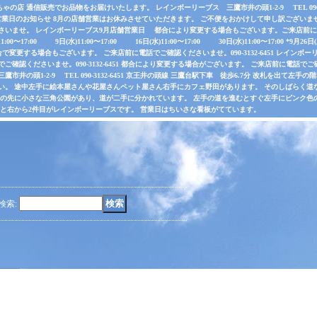
店 通信販売でお品物をお届けいたします。 レインボーリーブス 三鷹市井の頭1-2-9 TEL 090-31
業日のお知らせ 8月の店舗営業はお休みさせていただきます。 ご不便をおかけして申し訳ございま
さいませ。 レインボーリーブス9月店舗営業日 都合により変更する場合もございます。ご来店前に電
水)11:00〜17:00 9日(水)11:00〜17:00 16日(水)11:00〜17:00 30日(水)11:00〜17:00 *
で変更する場合もございます。 ご来店前に電話でご確認くださいませ。090-3132-6451 レインボーリ
認くださいませ。090-3132-6451 都合により変更する場合がございます。 ご来店前に電話でご確認くだ
井の頭1-2-9 TEL 090-3132-6451 京王井の頭線 三鷹台駅下車 徒歩6.7分 改札を出て
い。 途中左手に絵本屋さんや花屋さんペット屋さん右手にカフェ野田があります。 そのしばらく
その先に小さな三角公園があり、道が二手に分かれています。 左手の道を進むとすぐ左手にピンク色
ると右から2件目がレインボーリーブスです。 営業日はちいさな看板がてています。
検索
: