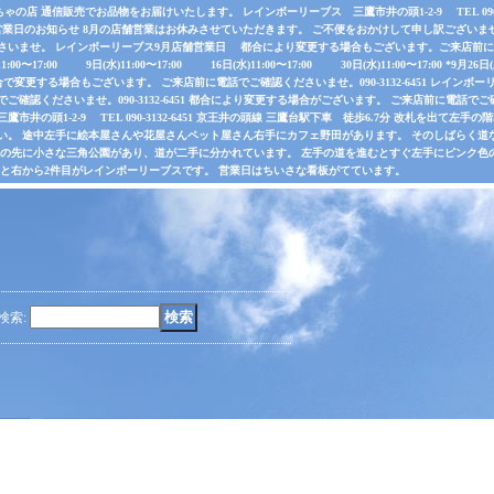
店 通信販売でお品物をお届けいたします。 レインボーリーブス 三鷹市井の頭1-2-9 TEL 090-31
業日のお知らせ 8月の店舗営業はお休みさせていただきます。 ご不便をおかけして申し訳ございま
さいませ。 レインボーリーブス9月店舗営業日 都合により変更する場合もございます。ご来店前に電
水)11:00〜17:00 9日(水)11:00〜17:00 16日(水)11:00〜17:00 30日(水)11:00〜17:00 *
で変更する場合もございます。 ご来店前に電話でご確認くださいませ。090-3132-6451 レインボーリ
認くださいませ。090-3132-6451 都合により変更する場合がございます。 ご来店前に電話でご確認くだ
井の頭1-2-9 TEL 090-3132-6451 京王井の頭線 三鷹台駅下車 徒歩6.7分 改札を出て
い。 途中左手に絵本屋さんや花屋さんペット屋さん右手にカフェ野田があります。 そのしばらく
その先に小さな三角公園があり、道が二手に分かれています。 左手の道を進むとすぐ左手にピンク色
ると右から2件目がレインボーリーブスです。 営業日はちいさな看板がてています。
検索
: