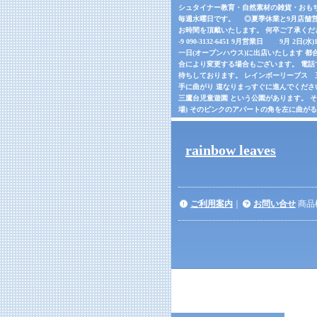
シュタイナー教育・自然素材の雑貨・おもちゃの
毎週水曜日です。 ◎夏季休業と9月店舗営
お時間を頂戴いたします。 何卒ご了承くだ
-9 090-3132-6451 9月営業日 9月 2日(
一日(オープンハウス)に出店いたします 都合
合により変更する場合もございます。 電話でご確
待ちしております。 レインボーリーブス 三鷹市
手に曲がり 道なりまっすぐに進んでくださ
三鷹台児童遊園 という公園があります。 
場) そのピンクのアパートの角を左に曲が
rainbow leaves
ご利用案内
｜
お問い合せ
商品