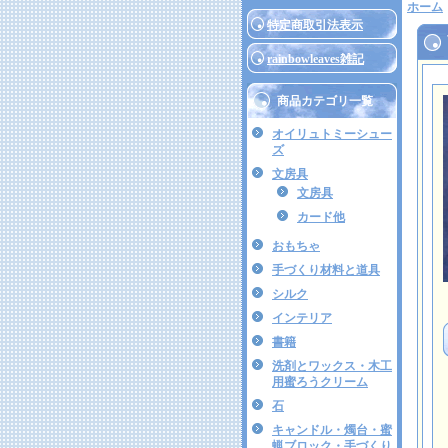
ホーム
特定商取引法表示
rainbowleaves雑記
商品カテゴリ一覧
オイリュトミーシュー
ズ
文房具
文房具
カード他
おもちゃ
手づくり材料と道具
シルク
インテリア
書籍
洗剤とワックス・木工
用蜜ろうクリーム
石
キャンドル・燭台・蜜
蝋ブロック・手づくり