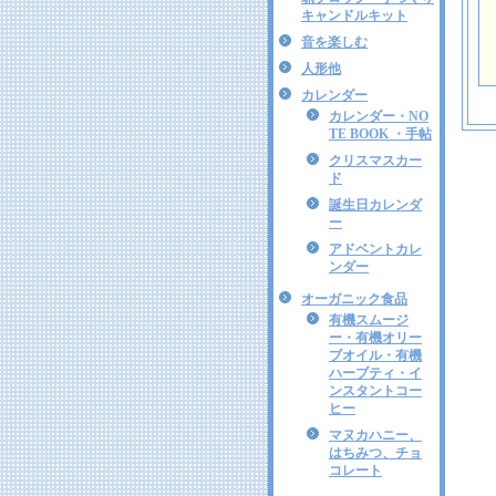
キャンドルキット
音を楽しむ
人形他
カレンダー
カレンダー・NO
TE BOOK ・手帖
クリスマスカー
ド
誕生日カレンダ
ー
アドベントカレ
ンダー
オーガニック食品
有機スムージ
ー・有機オリー
ブオイル・有機
ハーブティ・イ
ンスタントコー
ヒー
マヌカハニー、
はちみつ、チョ
コレート