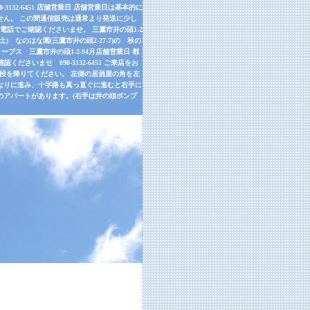
32-6451 店舗営業日 店舗営業日は基本的に
せん。 この間通信販売は通常より発送に少し
話でご確認くださいませ。 三鷹市井の頭1-2
9月26日(土) なのはな園(三鷹市井の頭2-27-7)の 秋の
ーブス 三鷹市井の頭1-2-94月店舗営業日 都
さいませ 090-3132-6451 ご来店をお
左手の階段を降りてください。 左側の居酒屋の角を左
道なりに進み、十字路も真っ直ぐに進むと右手に
のアパートがあります。(右手は井の頭ポンプ