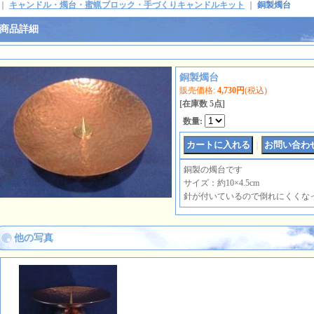
｜
キャンドル・燭台・蜜蝋ブロック・手づくりキャンドルキット
｜
銅製燭台
商品詳細
銅製燭台
販売価格
:
4,730円
(税込)
[在庫数 5点]
数量
:
｜
銅製の燭台です
サイズ：約10×4.5cm
針が付いているので倒れにくくな
他の写真