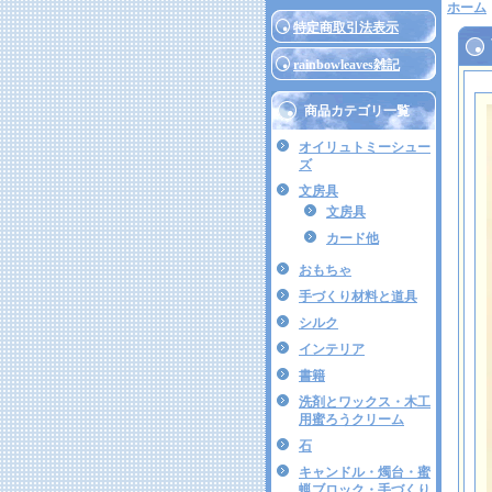
ホーム
特定商取引法表示
rainbowleaves雑記
商品カテゴリ一覧
オイリュトミーシュー
ズ
文房具
文房具
カード他
おもちゃ
手づくり材料と道具
シルク
インテリア
書籍
洗剤とワックス・木工
用蜜ろうクリーム
石
キャンドル・燭台・蜜
蝋ブロック・手づくり