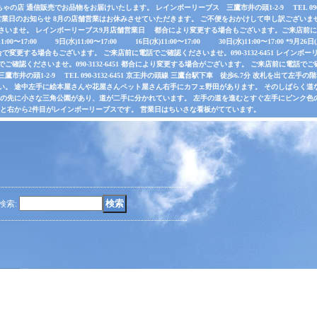
店 通信販売でお品物をお届けいたします。 レインボーリーブス 三鷹市井の頭1-2-9 TEL 090-31
業日のお知らせ 8月の店舗営業はお休みさせていただきます。 ご不便をおかけして申し訳ございま
さいませ。 レインボーリーブス9月店舗営業日 都合により変更する場合もございます。ご来店前に電
水)11:00〜17:00 9日(水)11:00〜17:00 16日(水)11:00〜17:00 30日(水)11:00〜17:00 *
で変更する場合もございます。 ご来店前に電話でご確認くださいませ。090-3132-6451 レインボーリ
認くださいませ。090-3132-6451 都合により変更する場合がございます。 ご来店前に電話でご確認くだ
井の頭1-2-9 TEL 090-3132-6451 京王井の頭線 三鷹台駅下車 徒歩6.7分 改札を出て
い。 途中左手に絵本屋さんや花屋さんペット屋さん右手にカフェ野田があります。 そのしばらく
その先に小さな三角公園があり、道が二手に分かれています。 左手の道を進むとすぐ左手にピンク色
ると右から2件目がレインボーリーブスです。 営業日はちいさな看板がてています。
検索
: