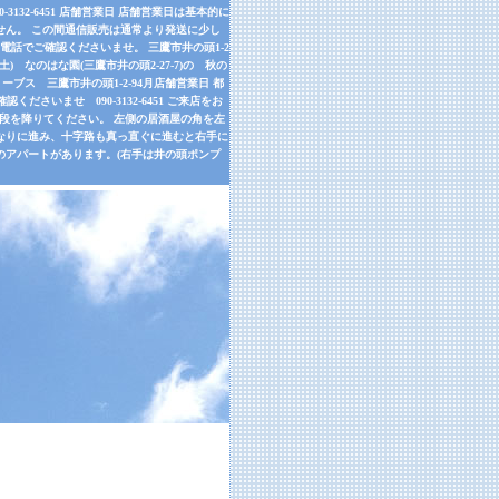
32-6451 店舗営業日 店舗営業日は基本的に
せん。 この間通信販売は通常より発送に少し
話でご確認くださいませ。 三鷹市井の頭1-2
9月26日(土) なのはな園(三鷹市井の頭2-27-7)の 秋の
ーブス 三鷹市井の頭1-2-94月店舗営業日 都
さいませ 090-3132-6451 ご来店をお
左手の階段を降りてください。 左側の居酒屋の角を左
道なりに進み、十字路も真っ直ぐに進むと右手に
のアパートがあります。(右手は井の頭ポンプ