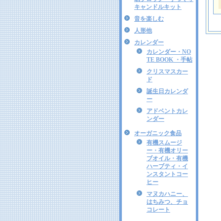
キャンドルキット
音を楽しむ
人形他
カレンダー
カレンダー・NO
TE BOOK ・手帖
クリスマスカー
ド
誕生日カレンダ
ー
アドベントカレ
ンダー
オーガニック食品
有機スムージ
ー・有機オリー
ブオイル・有機
ハーブティ・イ
ンスタントコー
ヒー
マヌカハニー、
はちみつ、チョ
コレート