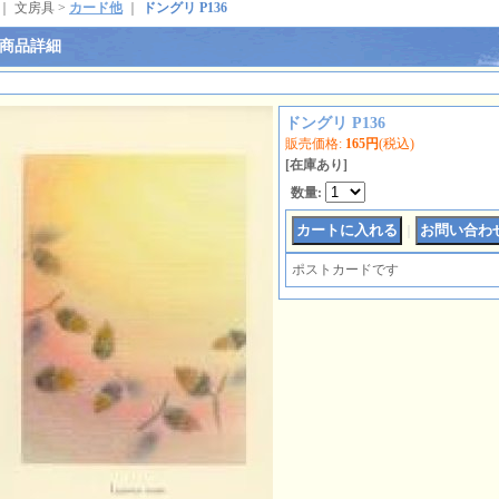
｜ 文房具 >
カード他
｜
ドングリ P136
商品詳細
ドングリ P136
販売価格
:
165円
(税込)
[在庫あり]
数量
:
｜
ポストカードです