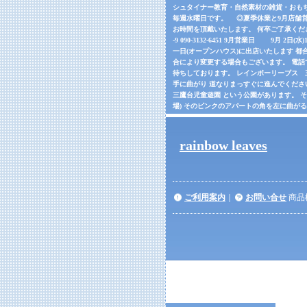
シュタイナー教育・自然素材の雑貨・おもちゃの
毎週水曜日です。 ◎夏季休業と9月店舗営
お時間を頂戴いたします。 何卒ご了承くだ
-9 090-3132-6451 9月営業日 9月 2日(
一日(オープンハウス)に出店いたします 都合
合により変更する場合もございます。 電話でご確
待ちしております。 レインボーリーブス 三鷹市
手に曲がり 道なりまっすぐに進んでくださ
三鷹台児童遊園 という公園があります。 
場) そのピンクのアパートの角を左に曲が
rainbow leaves
ご利用案内
｜
お問い合せ
商品