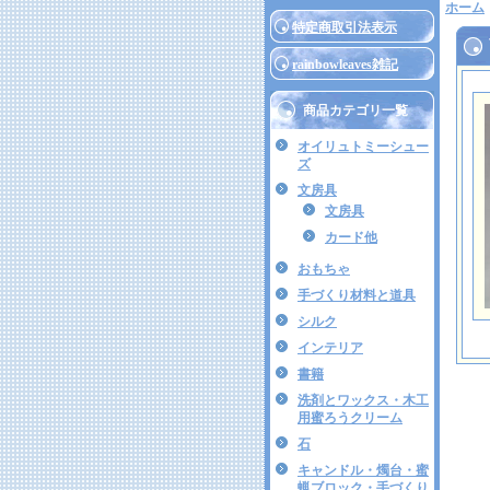
ホーム
特定商取引法表示
rainbowleaves雑記
商品カテゴリ一覧
オイリュトミーシュー
ズ
文房具
文房具
カード他
おもちゃ
手づくり材料と道具
シルク
インテリア
書籍
洗剤とワックス・木工
用蜜ろうクリーム
石
キャンドル・燭台・蜜
蝋ブロック・手づくり