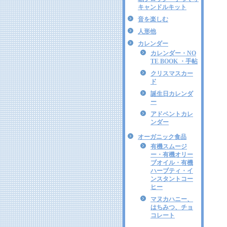
キャンドルキット
音を楽しむ
人形他
カレンダー
カレンダー・NO
TE BOOK ・手帖
クリスマスカー
ド
誕生日カレンダ
ー
アドベントカレ
ンダー
オーガニック食品
有機スムージ
ー・有機オリー
ブオイル・有機
ハーブティ・イ
ンスタントコー
ヒー
マヌカハニー、
はちみつ、チョ
コレート