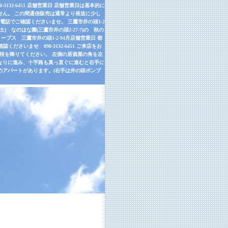
32-6451 店舗営業日 店舗営業日は基本的に
せん。 この間通信販売は通常より発送に少し
話でご確認くださいませ。 三鷹市井の頭1-2
9月26日(土) なのはな園(三鷹市井の頭2-27-7)の 秋の
ーブス 三鷹市井の頭1-2-94月店舗営業日 都
さいませ 090-3132-6451 ご来店をお
左手の階段を降りてください。 左側の居酒屋の角を左
道なりに進み、十字路も真っ直ぐに進むと右手に
のアパートがあります。(右手は井の頭ポンプ