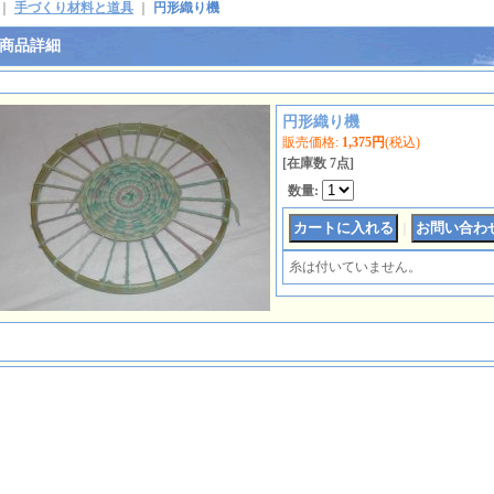
｜
手づくり材料と道具
｜
円形織り機
商品詳細
円形織り機
販売価格
:
1,375円
(税込)
[在庫数 7点]
数量
:
｜
糸は付いていません。