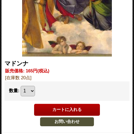
マドンナ
販売価格
:
165円
(税込)
[在庫数 20点]
数量
: