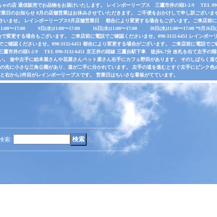
店 通信販売でお品物をお届けいたします。 レインボーリーブス 三鷹市井の頭1-2-9 TEL 090-31
業日のお知らせ 8月の店舗営業はお休みさせていただきます。 ご不便をおかけして申し訳ございま
さいませ。 レインボーリーブス9月店舗営業日 都合により変更する場合もございます。ご来店前に電
水)11:00〜17:00 9日(水)11:00〜17:00 16日(水)11:00〜17:00 30日(水)11:00〜17:00 *
で変更する場合もございます。 ご来店前に電話でご確認くださいませ。090-3132-6451 レインボーリ
認くださいませ。090-3132-6451 都合により変更する場合がございます。 ご来店前に電話でご確認くだ
井の頭1-2-9 TEL 090-3132-6451 京王井の頭線 三鷹台駅下車 徒歩6.7分 改札を出て
い。 途中左手に絵本屋さんや花屋さんペット屋さん右手にカフェ野田があります。 そのしばらく
その先に小さな三角公園があり、道が二手に分かれています。 左手の道を進むとすぐ左手にピンク色
ると右から2件目がレインボーリーブスです。 営業日はちいさな看板がてています。
検索
: