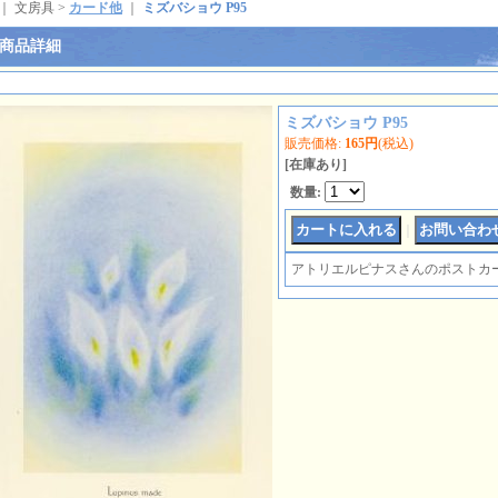
｜ 文房具 >
カード他
｜
ミズバショウ P95
商品詳細
ミズバショウ P95
販売価格
:
165円
(税込)
[在庫あり]
数量
:
｜
アトリエルピナスさんのポストカ