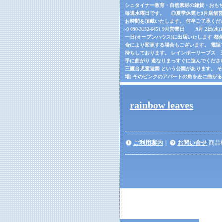
シュタイナー教育・自然素材の雑貨・おもちゃの
毎週水曜日です。 ◎夏季休業と9月店舗営
お時間を頂戴いたします。 何卒ご了承くだ
-9 090-3132-6451 9月営業日 9月 2日(
一日(オープンハウス)に出店いたします 都合
合により変更する場合もございます。 電話でご確
待ちしております。 レインボーリーブス 三鷹市
手に曲がり 道なりまっすぐに進んでくださ
三鷹台児童遊園 という公園があります。 
場) そのピンクのアパートの角を左に曲が
rainbow leaves
ご利用案内
｜
お問い合せ
商品