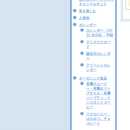
キャンドルキット
音を楽しむ
人形他
カレンダー
カレンダー・NO
TE BOOK ・手帖
クリスマスカー
ド
誕生日カレンダ
ー
アドベントカレ
ンダー
オーガニック食品
有機スムージ
ー・有機オリー
ブオイル・有機
ハーブティ・イ
ンスタントコー
ヒー
マヌカハニー、
はちみつ、チョ
コレート