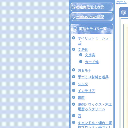
ホーム
特定商取引法表示
rainbowleaves雑記
商品カテゴリ一覧
オイリュトミーシュー
ズ
文房具
文房具
カード他
おもちゃ
手づくり材料と道具
シルク
インテリア
書籍
洗剤とワックス・木工
用蜜ろうクリーム
石
キャンドル・燭台・蜜
蝋ブロック・手づくり