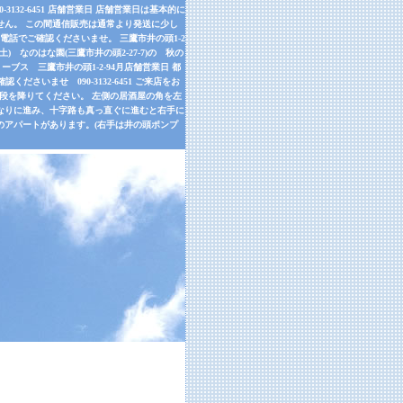
32-6451 店舗営業日 店舗営業日は基本的に
せん。 この間通信販売は通常より発送に少し
話でご確認くださいませ。 三鷹市井の頭1-2
9月26日(土) なのはな園(三鷹市井の頭2-27-7)の 秋の
ーブス 三鷹市井の頭1-2-94月店舗営業日 都
さいませ 090-3132-6451 ご来店をお
左手の階段を降りてください。 左側の居酒屋の角を左
道なりに進み、十字路も真っ直ぐに進むと右手に
のアパートがあります。(右手は井の頭ポンプ