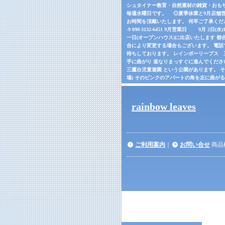
シュタイナー教育・自然素材の雑貨・おもちゃの
毎週水曜日です。 ◎夏季休業と9月店舗営
お時間を頂戴いたします。 何卒ご了承くだ
-9 090-3132-6451 9月営業日 9月 2日(
一日(オープンハウス)に出店いたします 都合
合により変更する場合もございます。 電話でご確
待ちしております。 レインボーリーブス 三鷹市
手に曲がり 道なりまっすぐに進んでくださ
三鷹台児童遊園 という公園があります。 
場) そのピンクのアパートの角を左に曲が
rainbow leaves
ご利用案内
｜
お問い合せ
商品