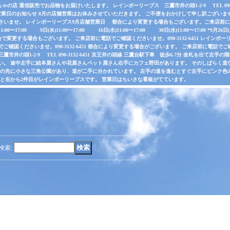
店 通信販売でお品物をお届けいたします。 レインボーリーブス 三鷹市井の頭1-2-9 TEL 090-31
業日のお知らせ 8月の店舗営業はお休みさせていただきます。 ご不便をおかけして申し訳ございま
さいませ。 レインボーリーブス9月店舗営業日 都合により変更する場合もございます。ご来店前に電
水)11:00〜17:00 9日(水)11:00〜17:00 16日(水)11:00〜17:00 30日(水)11:00〜17:00 *
で変更する場合もございます。 ご来店前に電話でご確認くださいませ。090-3132-6451 レインボーリ
認くださいませ。090-3132-6451 都合により変更する場合がございます。 ご来店前に電話でご確認くだ
井の頭1-2-9 TEL 090-3132-6451 京王井の頭線 三鷹台駅下車 徒歩6.7分 改札を出て
い。 途中左手に絵本屋さんや花屋さんペット屋さん右手にカフェ野田があります。 そのしばらく
その先に小さな三角公園があり、道が二手に分かれています。 左手の道を進むとすぐ左手にピンク色
ると右から2件目がレインボーリーブスです。 営業日はちいさな看板がてています。
検索
: