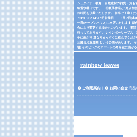
シュタイナー教育・自然素材の雑貨・おもちゃの
毎週水曜日です。 ◎夏季休業と9月店舗営
お時間を頂戴いたします。 何卒ご了承くだ
-9 090-3132-6451 9月営業日 9月 2日(
一日(オープンハウス)に出店いたします 都合
合により変更する場合もございます。 電話でご確
待ちしております。 レインボーリーブス 三鷹市
手に曲がり 道なりまっすぐに進んでくださ
三鷹台児童遊園 という公園があります。 
場) そのピンクのアパートの角を左に曲が
rainbow leaves
ご利用案内
｜
お問い合せ
商品