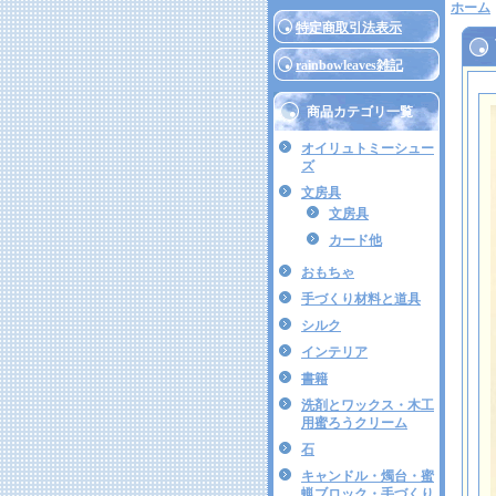
ホーム
特定商取引法表示
rainbowleaves雑記
商品カテゴリ一覧
オイリュトミーシュー
ズ
文房具
文房具
カード他
おもちゃ
手づくり材料と道具
シルク
インテリア
書籍
洗剤とワックス・木工
用蜜ろうクリーム
石
キャンドル・燭台・蜜
蝋ブロック・手づくり