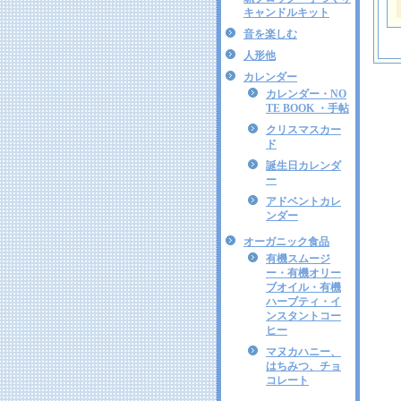
キャンドルキット
音を楽しむ
人形他
カレンダー
カレンダー・NO
TE BOOK ・手帖
クリスマスカー
ド
誕生日カレンダ
ー
アドベントカレ
ンダー
オーガニック食品
有機スムージ
ー・有機オリー
ブオイル・有機
ハーブティ・イ
ンスタントコー
ヒー
マヌカハニー、
はちみつ、チョ
コレート