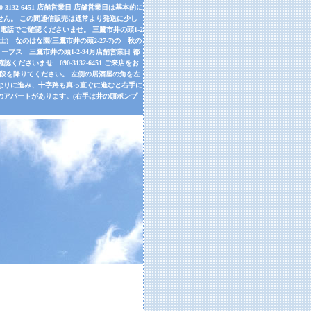
32-6451 店舗営業日 店舗営業日は基本的に
せん。 この間通信販売は通常より発送に少し
話でご確認くださいませ。 三鷹市井の頭1-2
9月26日(土) なのはな園(三鷹市井の頭2-27-7)の 秋の
ーブス 三鷹市井の頭1-2-94月店舗営業日 都
さいませ 090-3132-6451 ご来店をお
左手の階段を降りてください。 左側の居酒屋の角を左
道なりに進み、十字路も真っ直ぐに進むと右手に
のアパートがあります。(右手は井の頭ポンプ