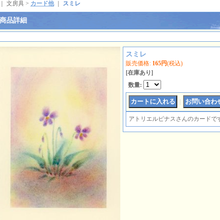
｜ 文房具 >
カード他
｜
スミレ
商品詳細
スミレ
販売価格
:
165円
(税込)
[在庫あり]
数量
:
｜
アトリエルピナスさんのカードで