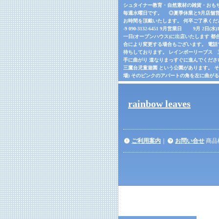
シュタイナー教育・自然素材の雑貨・おもちゃの
毎週水曜日です。 ◎夏季休業と9月店舗営
お時間を頂戴いたします。 何卒ご了承くだ
-9 090-3132-6451 9月営業日 9月 2日(
一日(オープンハウス)に出店いたします 都合
合により変更する場合もございます。 電話でご確
待ちしております。 レインボーリーブス 三鷹市
手に曲がり 道なりまっすぐに進んでくださ
三鷹台児童遊園 という公園があります。 
場) そのピンクのアパートの角を左に曲が
rainbow leaves
ご利用案内
｜
お問い合せ
商品