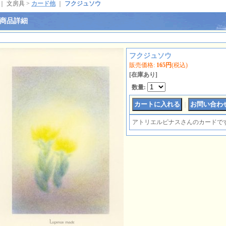
｜ 文房具 >
カード他
｜
フクジュソウ
商品詳細
フクジュソウ
販売価格
:
165円
(税込)
[在庫あり]
数量
:
｜
アトリエルピナスさんのカードで