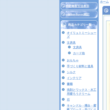
ホーム
特定商取引法表示
rainbowleaves雑記
商品カテゴリ一覧
オイリュトミーシュー
ズ
文房具
文房具
カード他
おもちゃ
手づくり材料と道具
シルク
インテリア
書籍
洗剤とワックス・木工
用蜜ろうクリーム
石
キャンドル・燭台・蜜
蝋ブロック・手づくり