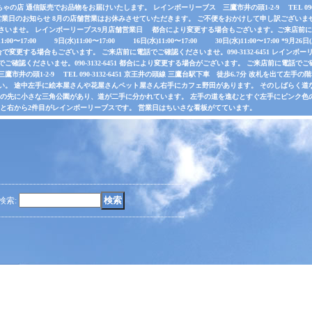
店 通信販売でお品物をお届けいたします。 レインボーリーブス 三鷹市井の頭1-2-9 TEL 090-31
業日のお知らせ 8月の店舗営業はお休みさせていただきます。 ご不便をおかけして申し訳ございま
さいませ。 レインボーリーブス9月店舗営業日 都合により変更する場合もございます。ご来店前に電
水)11:00〜17:00 9日(水)11:00〜17:00 16日(水)11:00〜17:00 30日(水)11:00〜17:00 *
で変更する場合もございます。 ご来店前に電話でご確認くださいませ。090-3132-6451 レインボーリ
認くださいませ。090-3132-6451 都合により変更する場合がございます。 ご来店前に電話でご確認くだ
井の頭1-2-9 TEL 090-3132-6451 京王井の頭線 三鷹台駅下車 徒歩6.7分 改札を出て
い。 途中左手に絵本屋さんや花屋さんペット屋さん右手にカフェ野田があります。 そのしばらく
その先に小さな三角公園があり、道が二手に分かれています。 左手の道を進むとすぐ左手にピンク色
ると右から2件目がレインボーリーブスです。 営業日はちいさな看板がてています。
検索
: