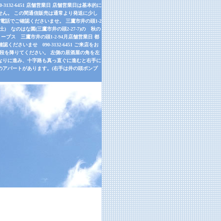
32-6451 店舗営業日 店舗営業日は基本的に
せん。 この間通信販売は通常より発送に少し
話でご確認くださいませ。 三鷹市井の頭1-2
9月26日(土) なのはな園(三鷹市井の頭2-27-7)の 秋の
ーブス 三鷹市井の頭1-2-94月店舗営業日 都
さいませ 090-3132-6451 ご来店をお
左手の階段を降りてください。 左側の居酒屋の角を左
道なりに進み、十字路も真っ直ぐに進むと右手に
のアパートがあります。(右手は井の頭ポンプ