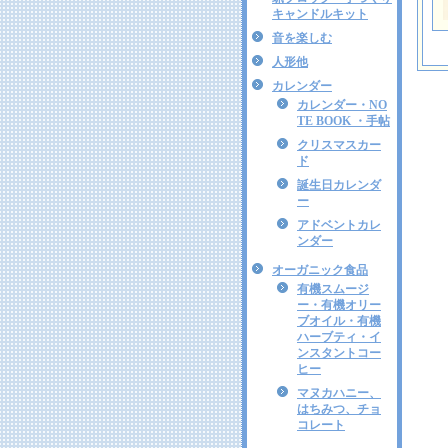
キャンドルキット
音を楽しむ
人形他
カレンダー
カレンダー・NO
TE BOOK ・手帖
クリスマスカー
ド
誕生日カレンダ
ー
アドベントカレ
ンダー
オーガニック食品
有機スムージ
ー・有機オリー
ブオイル・有機
ハーブティ・イ
ンスタントコー
ヒー
マヌカハニー、
はちみつ、チョ
コレート