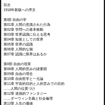
目次
1918年新版への序文
第I部 自由の学
第01章 人間の意識された行為
第02章 学問への基本衝動
第03章 世界認識に仕える思考
第04章 知覚としての世界
第05章 世界の認識
第06章 人間的な個
第07章 認識に限界はあるか
第II部 自由の現実
第08章 人間的営みの諸要因
第09章 自由の理念
第10章 自由哲学と一元論
第11章 宇宙的目的と人的営みでの目的
……人間の位置づけ
第12章 道徳的ファンタジー
……ダーウィン主義と社会倫理
第13章 人生の価値