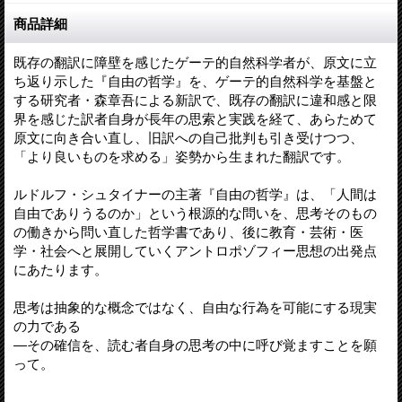
商品詳細
既存の翻訳に障壁を感じたゲーテ的自然科学者が、原文に立
ち返り示した『自由の哲学』を、ゲーテ的自然科学を基盤と
する研究者・森章吾による新訳で、既存の翻訳に違和感と限
界を感じた訳者自身が長年の思索と実践を経て、あらためて
原文に向き合い直し、旧訳への自己批判も引き受けつつ、
「より良いものを求める」姿勢から生まれた翻訳です。
ルドルフ・シュタイナーの主著『自由の哲学』は、「人間は
自由でありうるのか」という根源的な問いを、思考そのもの
の働きから問い直した哲学書であり、後に教育・芸術・医
学・社会へと展開していくアントロポゾフィー思想の出発点
にあたります。
思考は抽象的な概念ではなく、自由な行為を可能にする現実
の力である
—その確信を、読む者自身の思考の中に呼び覚ますことを願
って。