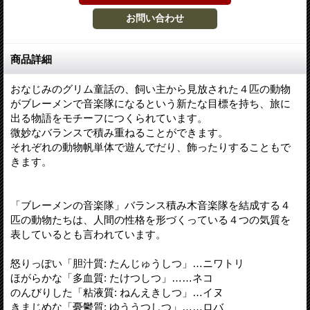
商品詳細
おなじみのグリム童話の、飼い主から見放された４匹の動物
がブレーメンで音楽隊になるという新たな目標を持ち、旅に
出る物語をモチーフにつくられています。
微妙なバランスで積み重ねることができます。
それぞれの動物帆単体で遊んでだり、飾ったりすることもで
きます。
「ブレーメンの音楽隊」バランス積み木音楽隊を結成する４
匹の動物たちは、人間の性格を形づくっている４つの気質を
表しているとも言われています。
怒りっぽい「胆汁質: たんじゅうしつ」…ニワトリ
ほがらかな「多血質: たけつしつ」……ネコ
のんびりした「粘液質: ねんえきしつ」…イヌ
きまじめな「憂鬱質: ゆううつしつ」……ロバ