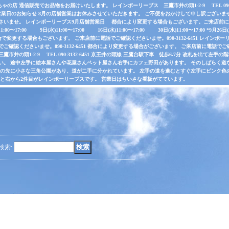
店 通信販売でお品物をお届けいたします。 レインボーリーブス 三鷹市井の頭1-2-9 TEL 090-31
業日のお知らせ 8月の店舗営業はお休みさせていただきます。 ご不便をおかけして申し訳ございま
さいませ。 レインボーリーブス9月店舗営業日 都合により変更する場合もございます。ご来店前に電
水)11:00〜17:00 9日(水)11:00〜17:00 16日(水)11:00〜17:00 30日(水)11:00〜17:00 *
で変更する場合もございます。 ご来店前に電話でご確認くださいませ。090-3132-6451 レインボーリ
認くださいませ。090-3132-6451 都合により変更する場合がございます。 ご来店前に電話でご確認くだ
井の頭1-2-9 TEL 090-3132-6451 京王井の頭線 三鷹台駅下車 徒歩6.7分 改札を出て
い。 途中左手に絵本屋さんや花屋さんペット屋さん右手にカフェ野田があります。 そのしばらく
その先に小さな三角公園があり、道が二手に分かれています。 左手の道を進むとすぐ左手にピンク色
ると右から2件目がレインボーリーブスです。 営業日はちいさな看板がてています。
検索
: