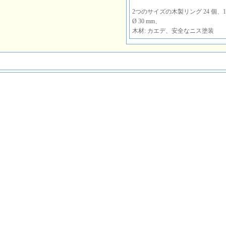
2つのサイズの木製リング 24 個、12 x
Ø 30 mm、
木材: カエデ、安全なニス塗装