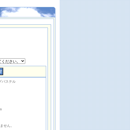
グパステル
m
けません。