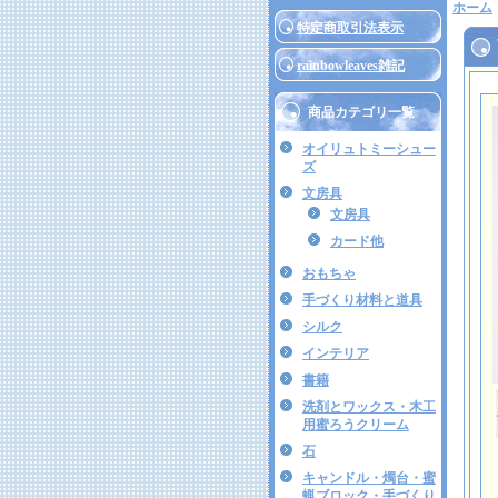
ホーム
特定商取引法表示
rainbowleaves雑記
商品カテゴリ一覧
オイリュトミーシュー
ズ
文房具
文房具
カード他
おもちゃ
手づくり材料と道具
シルク
インテリア
書籍
洗剤とワックス・木工
用蜜ろうクリーム
石
キャンドル・燭台・蜜
蝋ブロック・手づくり