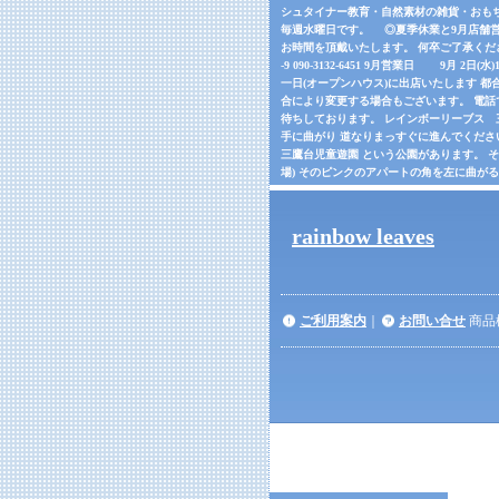
シュタイナー教育・自然素材の雑貨・おもちゃの
毎週水曜日です。 ◎夏季休業と9月店舗営
お時間を頂戴いたします。 何卒ご了承くだ
-9 090-3132-6451 9月営業日 9月 2日(
一日(オープンハウス)に出店いたします 都合
合により変更する場合もございます。 電話でご確
待ちしております。 レインボーリーブス 三鷹市
手に曲がり 道なりまっすぐに進んでくださ
三鷹台児童遊園 という公園があります。 
場) そのピンクのアパートの角を左に曲が
rainbow leaves
ご利用案内
｜
お問い合せ
商品