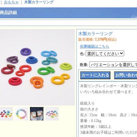
｜
おもちゃ
｜
木製カラーリング
商品詳細
木製カラーリング
販売価格
:
7,370円
(税込)
在庫確認はこちら
色
:
数量
:
｜
木製リングレインボー・木製リン
いろいろ組み合わせて遊べます。
紙箱入り
箱の大きさ
長さ: 15cm 幅：10cm 高さ：10c
重量：0.12kg
推奨年齢：3歳以上
3歳未満のお子様はご利用いただ