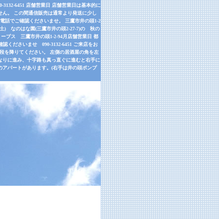
32-6451 店舗営業日 店舗営業日は基本的に
せん。 この間通信販売は通常より発送に少し
話でご確認くださいませ。 三鷹市井の頭1-2
9月26日(土) なのはな園(三鷹市井の頭2-27-7)の 秋の
ーブス 三鷹市井の頭1-2-94月店舗営業日 都
さいませ 090-3132-6451 ご来店をお
左手の階段を降りてください。 左側の居酒屋の角を左
道なりに進み、十字路も真っ直ぐに進むと右手に
のアパートがあります。(右手は井の頭ポンプ