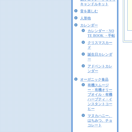
キャンドルキット
音を楽しむ
人形他
カレンダー
カレンダー・NO
TE BOOK ・手帖
クリスマスカー
ド
誕生日カレンダ
ー
アドベントカレ
ンダー
オーガニック食品
有機スムージ
ー・有機オリー
ブオイル・有機
ハーブティ・イ
ンスタントコー
ヒー
マヌカハニー、
はちみつ、チョ
コレート