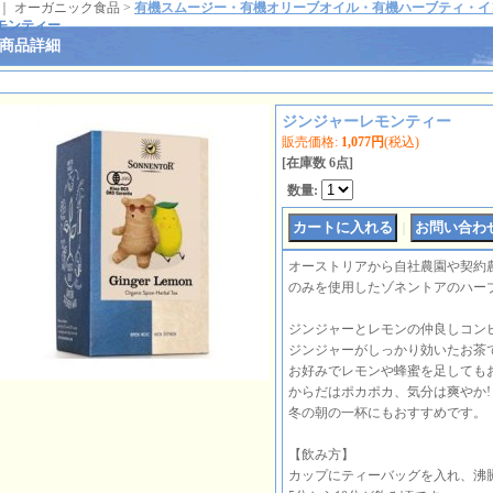
｜ オーガニック食品 >
有機スムージー・有機オリーブオイル・有機ハーブティ・イ
モンティー
商品詳細
ジンジャーレモンティー
販売価格
:
1,077円
(税込)
[在庫数 6点]
数量
:
｜
オーストリアから自社農園や契約
のみを使用したゾネントアのハー
ジンジャーとレモンの仲良しコン
ジンジャーがしっかり効いたお茶
お好みでレモンや蜂蜜を足してもお
からだはポカポカ、気分は爽やか!
冬の朝の一杯にもおすすめです。
【飲み方】
カップにティーバッグを入れ、