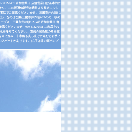
32-6451 店舗営業日 店舗営業日は基本的に
せん。 この間通信販売は通常より発送に少し
話でご確認くださいませ。 三鷹市井の頭1-2
9月26日(土) なのはな園(三鷹市井の頭2-27-7)の 秋の
ーブス 三鷹市井の頭1-2-94月店舗営業日 都
さいませ 090-3132-6451 ご来店をお
左手の階段を降りてください。 左側の居酒屋の角を左
道なりに進み、十字路も真っ直ぐに進むと右手に
のアパートがあります。(右手は井の頭ポンプ