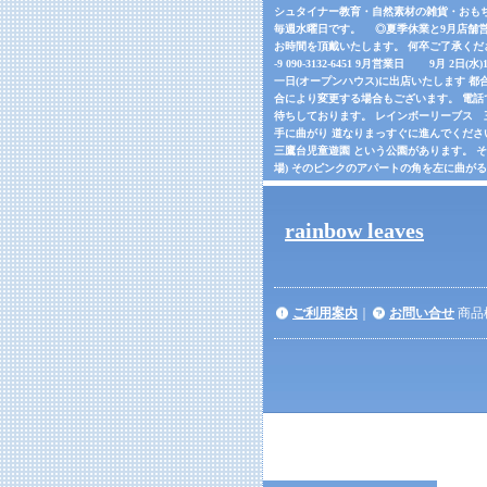
シュタイナー教育・自然素材の雑貨・おもちゃの
毎週水曜日です。 ◎夏季休業と9月店舗営
お時間を頂戴いたします。 何卒ご了承くだ
-9 090-3132-6451 9月営業日 9月 2日(
一日(オープンハウス)に出店いたします 都合
合により変更する場合もございます。 電話でご確
待ちしております。 レインボーリーブス 三鷹市
手に曲がり 道なりまっすぐに進んでくださ
三鷹台児童遊園 という公園があります。 
場) そのピンクのアパートの角を左に曲が
rainbow leaves
ご利用案内
｜
お問い合せ
商品