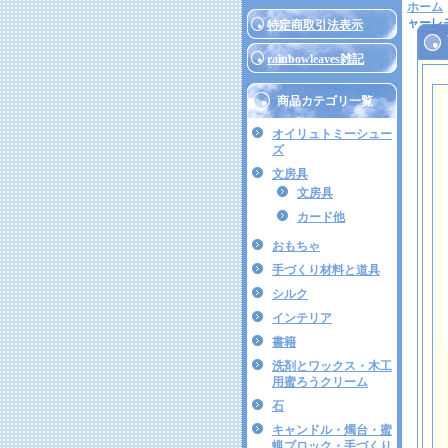
ホーム
ャーレ
特定商取引法表示
rainbowleaves雑記
商品カテゴリ一覧
オイリュトミーシュー
ズ
文房具
文房具
カード他
おもちゃ
手づくり材料と道具
シルク
インテリア
書籍
洗剤とワックス・木工
用蜜ろうクリーム
石
キャンドル・燭台・蜜
蝋ブロック・手づくり