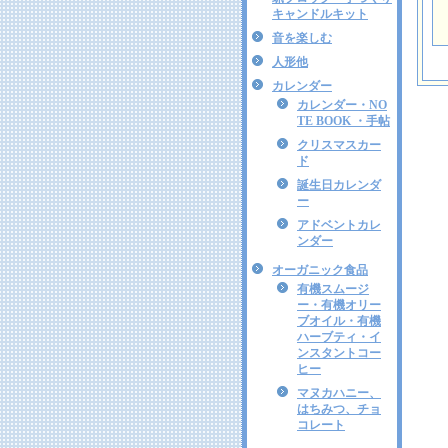
キャンドルキット
音を楽しむ
人形他
カレンダー
カレンダー・NO
TE BOOK ・手帖
クリスマスカー
ド
誕生日カレンダ
ー
アドベントカレ
ンダー
オーガニック食品
有機スムージ
ー・有機オリー
ブオイル・有機
ハーブティ・イ
ンスタントコー
ヒー
マヌカハニー、
はちみつ、チョ
コレート