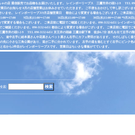
店 通信販売でお品物をお届けいたします。 レインボーリーブス 三鷹市井の頭1-2-9 TEL 090-31
業日のお知らせ 8月の店舗営業はお休みさせていただきます。 ご不便をおかけして申し訳ございま
さいませ。 レインボーリーブス9月店舗営業日 都合により変更する場合もございます。ご来店前に電
水)11:00〜17:00 9日(水)11:00〜17:00 16日(水)11:00〜17:00 30日(水)11:00〜17:00 *
で変更する場合もございます。 ご来店前に電話でご確認くださいませ。090-3132-6451 レインボーリ
認くださいませ。090-3132-6451 都合により変更する場合がございます。 ご来店前に電話でご確認くだ
井の頭1-2-9 TEL 090-3132-6451 京王井の頭線 三鷹台駅下車 徒歩6.7分 改札を出て
い。 途中左手に絵本屋さんや花屋さんペット屋さん右手にカフェ野田があります。 そのしばらく
その先に小さな三角公園があり、道が二手に分かれています。 左手の道を進むとすぐ左手にピンク色
ると右から2件目がレインボーリーブスです。 営業日はちいさな看板がてています。
検索
: