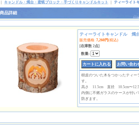
｜
キャンドル・燭台・蜜蝋ブロック・手づくりキャンドルキット
｜
ティーライト
商品詳細
ティーライトキャンドル 燭
販売価格
:
7,260円
(税込)
[在庫数 2点]
数量
:
｜
樹皮のついた木をつかったティー
す。
高さ 11.5cm 直径 10.5cm〜12.5
内側に不燃ガラスのケースが付い
防ぎます。