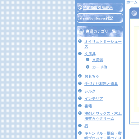
ホーム
特定商取引法表示
rainbowleaves雑記
商品カテゴリ一覧
オイリュトミーシュー
ズ
文房具
文房具
カード他
おもちゃ
手づくり材料と道具
シルク
インテリア
書籍
洗剤とワックス・木工
用蜜ろうクリーム
石
キャンドル・燭台・蜜
蝋ブロック・手づくり