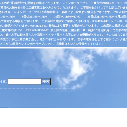
店 通信販売でお品物をお届けいたします。 レインボーリーブス 三鷹市井の頭1-2-9 TEL 090-31
業日のお知らせ 8月の店舗営業はお休みさせていただきます。 ご不便をおかけして申し訳ございま
さいませ。 レインボーリーブス9月店舗営業日 都合により変更する場合もございます。ご来店前に電
水)11:00〜17:00 9日(水)11:00〜17:00 16日(水)11:00〜17:00 30日(水)11:00〜17:00 *
で変更する場合もございます。 ご来店前に電話でご確認くださいませ。090-3132-6451 レインボーリ
認くださいませ。090-3132-6451 都合により変更する場合がございます。 ご来店前に電話でご確認くだ
井の頭1-2-9 TEL 090-3132-6451 京王井の頭線 三鷹台駅下車 徒歩6.7分 改札を出て
い。 途中左手に絵本屋さんや花屋さんペット屋さん右手にカフェ野田があります。 そのしばらく
その先に小さな三角公園があり、道が二手に分かれています。 左手の道を進むとすぐ左手にピンク色
ると右から2件目がレインボーリーブスです。 営業日はちいさな看板がてています。
検索
: