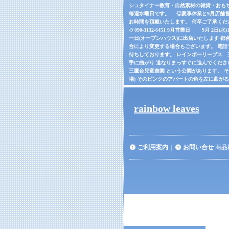
シュタイナー教育・自然素材の雑貨・おもちゃの
毎週水曜日です。 ◎夏季休業と9月店舗営
お時間を頂戴いたします。 何卒ご了承くだ
-9 090-3132-6451 9月営業日 9月 2日(
一日(オープンハウス)に出店いたします 都合
合により変更する場合もございます。 電話でご確
待ちしております。 レインボーリーブス 三鷹市
手に曲がり 道なりまっすぐに進んでくださ
三鷹台児童遊園 という公園があります。 
場) そのピンクのアパートの角を左に曲が
rainbow leaves
ご利用案内
｜
お問い合せ
商品