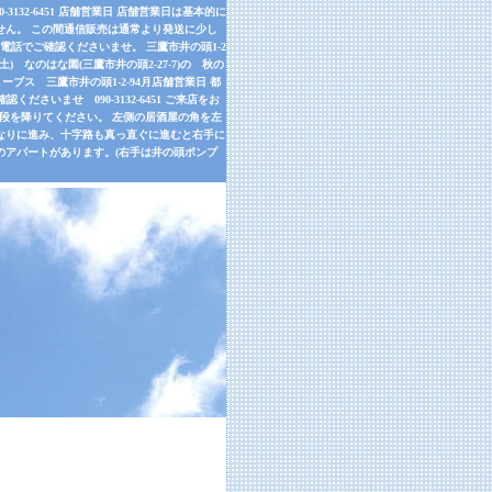
32-6451 店舗営業日 店舗営業日は基本的に
せん。 この間通信販売は通常より発送に少し
話でご確認くださいませ。 三鷹市井の頭1-2
9月26日(土) なのはな園(三鷹市井の頭2-27-7)の 秋の
ーブス 三鷹市井の頭1-2-94月店舗営業日 都
さいませ 090-3132-6451 ご来店をお
左手の階段を降りてください。 左側の居酒屋の角を左
道なりに進み、十字路も真っ直ぐに進むと右手に
のアパートがあります。(右手は井の頭ポンプ