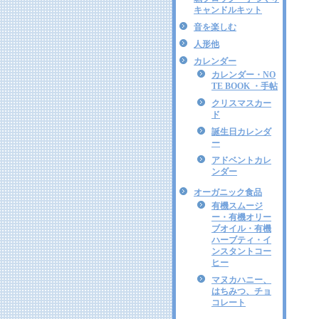
キャンドルキット
音を楽しむ
人形他
カレンダー
カレンダー・NO
TE BOOK ・手帖
クリスマスカー
ド
誕生日カレンダ
ー
アドベントカレ
ンダー
オーガニック食品
有機スムージ
ー・有機オリー
ブオイル・有機
ハーブティ・イ
ンスタントコー
ヒー
マヌカハニー、
はちみつ、チョ
コレート