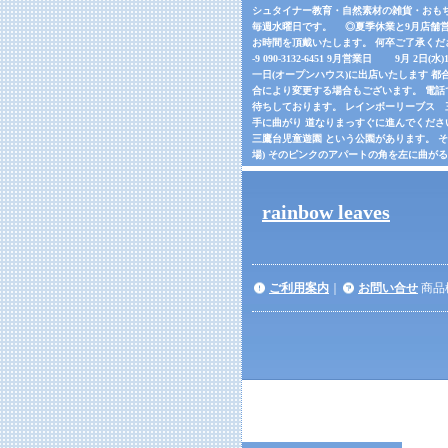
シュタイナー教育・自然素材の雑貨・おもちゃの
毎週水曜日です。 ◎夏季休業と9月店舗営
お時間を頂戴いたします。 何卒ご了承くだ
-9 090-3132-6451 9月営業日 9月 2日(
一日(オープンハウス)に出店いたします 都合
合により変更する場合もございます。 電話でご確
待ちしております。 レインボーリーブス 三鷹市
手に曲がり 道なりまっすぐに進んでくださ
三鷹台児童遊園 という公園があります。 
場) そのピンクのアパートの角を左に曲が
rainbow leaves
ご利用案内
｜
お問い合せ
商品