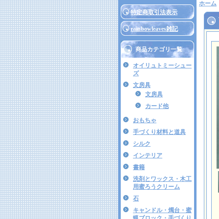
ホーム
特定商取引法表示
rainbowleaves雑記
商品カテゴリ一覧
オイリュトミーシュー
ズ
文房具
文房具
カード他
おもちゃ
手づくり材料と道具
シルク
インテリア
書籍
洗剤とワックス・木工
用蜜ろうクリーム
石
キャンドル・燭台・蜜
蝋ブロック・手づくり