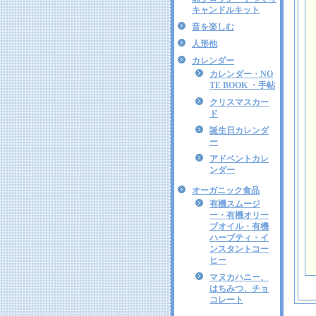
キャンドルキット
音を楽しむ
人形他
カレンダー
カレンダー・NO
TE BOOK ・手帖
クリスマスカー
ド
誕生日カレンダ
ー
アドベントカレ
ンダー
オーガニック食品
有機スムージ
ー・有機オリー
ブオイル・有機
ハーブティ・イ
ンスタントコー
ヒー
マヌカハニー、
はちみつ、チョ
コレート