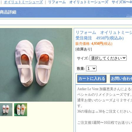
｜
オイリュトミーシューズ
｜
リフォーム オイリュトミーシューズ サイズ36〜46 
商品詳細
リフォーム オイリュトミーシ
受注発注 4950円(税込み)
販売価格
:
4,950円
(税込)
[在庫あり]
サイズ
:
数量
:
｜
Atelier Le Vent 加藤恵美
ペシャルのリメイクシューズです
通常お使いのシューズより２サイ
す。
36の場合は→38をご注文ください
ご注文後1週間〜10日程でお送り