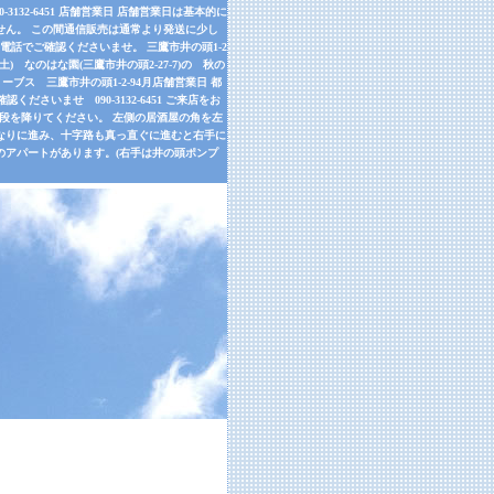
32-6451 店舗営業日 店舗営業日は基本的に
せん。 この間通信販売は通常より発送に少し
話でご確認くださいませ。 三鷹市井の頭1-2
9月26日(土) なのはな園(三鷹市井の頭2-27-7)の 秋の
ーブス 三鷹市井の頭1-2-94月店舗営業日 都
さいませ 090-3132-6451 ご来店をお
左手の階段を降りてください。 左側の居酒屋の角を左
道なりに進み、十字路も真っ直ぐに進むと右手に
のアパートがあります。(右手は井の頭ポンプ