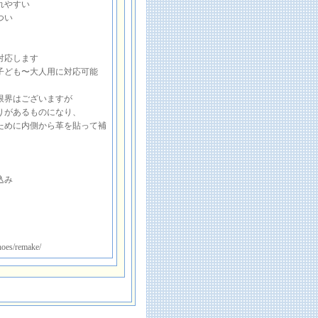
れやすい
つい
対応します
子ども〜大人用に対応可能
限界はございますが
りがあるものになり、
ために内側から革を貼って補
込み
hoes/remake/