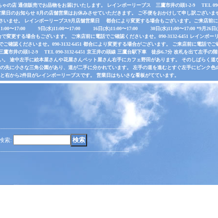
店 通信販売でお品物をお届けいたします。 レインボーリーブス 三鷹市井の頭1-2-9 TEL 090-31
業日のお知らせ 8月の店舗営業はお休みさせていただきます。 ご不便をおかけして申し訳ございま
さいませ。 レインボーリーブス9月店舗営業日 都合により変更する場合もございます。ご来店前に電
水)11:00〜17:00 9日(水)11:00〜17:00 16日(水)11:00〜17:00 30日(水)11:00〜17:00 *
で変更する場合もございます。 ご来店前に電話でご確認くださいませ。090-3132-6451 レインボーリ
認くださいませ。090-3132-6451 都合により変更する場合がございます。 ご来店前に電話でご確認くだ
井の頭1-2-9 TEL 090-3132-6451 京王井の頭線 三鷹台駅下車 徒歩6.7分 改札を出て
い。 途中左手に絵本屋さんや花屋さんペット屋さん右手にカフェ野田があります。 そのしばらく
その先に小さな三角公園があり、道が二手に分かれています。 左手の道を進むとすぐ左手にピンク色
ると右から2件目がレインボーリーブスです。 営業日はちいさな看板がてています。
検索
: