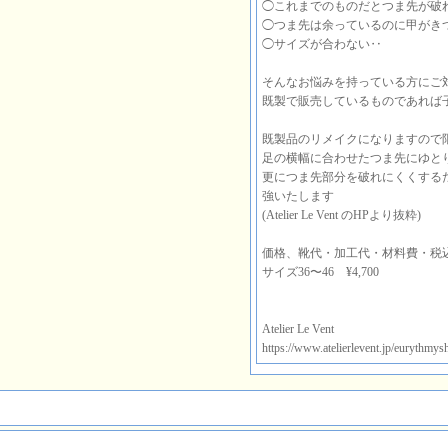
◯これまでのものだとつま先が破
◯つま先は余っているのに甲がき
◯サイズが合わない‥
そんなお悩みを持っている方にご
既製で販売しているものであれば
既製品のリメイクになりますので
足の横幅に合わせたつま先にゆと
更につま先部分を破れにくくする
強いたします
(Atelier Le Vent のHPより抜粋)
価格、靴代・加工代・材料費・税
サイズ36〜46 ¥4,700
Atelier Le Vent
https://www.atelierlevent.jp/eurythmys