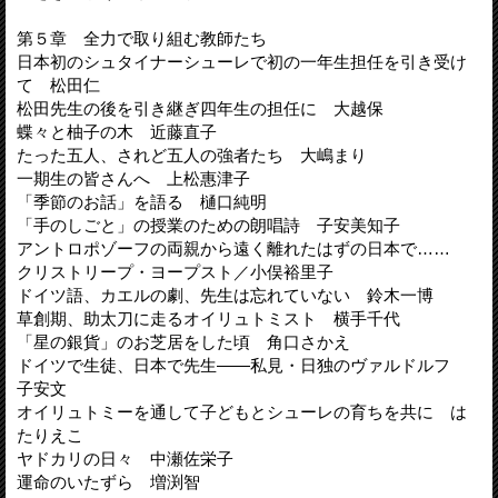
第５章 全力で取り組む教師たち
日本初のシュタイナーシューレで初の一年生担任を引き受け
て 松田仁
松田先生の後を引き継ぎ四年生の担任に 大越保
蝶々と柚子の木 近藤直子
たった五人、されど五人の強者たち 大嶋まり
一期生の皆さんへ 上松惠津子
「季節のお話」を語る 樋口純明
「手のしごと」の授業のための朗唱詩 子安美知子
アントロポゾーフの両親から遠く離れたはずの日本で……
クリストリープ・ヨープスト／小俣裕里子
ドイツ語、カエルの劇、先生は忘れていない 鈴木一博
草創期、助太刀に走るオイリュトミスト 横手千代
「星の銀貨」のお芝居をした頃 角口さかえ
ドイツで生徒、日本で先生――私見・日独のヴァルドルフ
子安文
オイリュトミーを通して子どもとシューレの育ちを共に は
たりえこ
ヤドカリの日々 中瀬佐栄子
運命のいたずら 増渕智