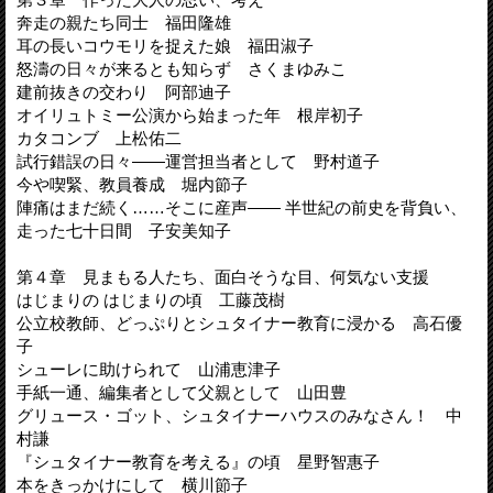
奔走の親たち同士 福田隆雄
耳の長いコウモリを捉えた娘 福田淑子
怒濤の日々が来るとも知らず さくまゆみこ
建前抜きの交わり 阿部迪子
オイリュトミー公演から始まった年 根岸初子
カタコンブ 上松佑二
試行錯誤の日々――運営担当者として 野村道子
今や喫緊、教員養成 堀内節子
陣痛はまだ続く……そこに産声―― 半世紀の前史を背負い、
走った七十日間 子安美知子
第４章 見まもる人たち、面白そうな目、何気ない支援
はじまりの はじまりの頃 工藤茂樹
公立校教師、どっぷりとシュタイナー教育に浸かる 高石優
子
シューレに助けられて 山浦恵津子
手紙一通、編集者として父親として 山田豊
グリュース・ゴット、シュタイナーハウスのみなさん！ 中
村謙
『シュタイナー教育を考える』の頃 星野智惠子
本をきっかけにして 横川節子