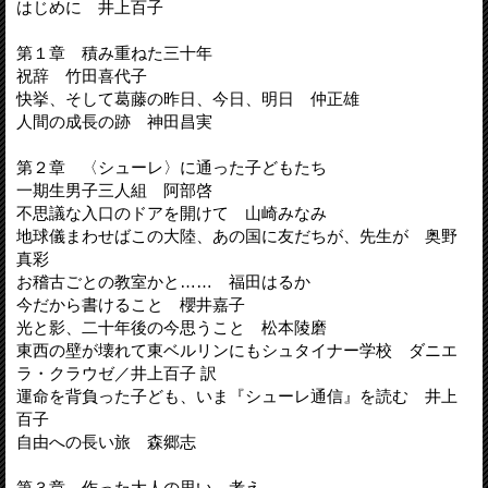
はじめに 井上百子
第１章 積み重ねた三十年
祝辞 竹田喜代子
快挙、そして葛藤の昨日、今日、明日 仲正雄
人間の成長の跡 神田昌実
第２章 〈シューレ〉に通った子どもたち
一期生男子三人組 阿部啓
不思議な入口のドアを開けて 山崎みなみ
地球儀まわせばこの大陸、あの国に友だちが、先生が 奥野
真彩
お稽古ごとの教室かと…… 福田はるか
今だから書けること 櫻井嘉子
光と影、二十年後の今思うこと 松本陵磨
東西の壁が壊れて東ベルリンにもシュタイナー学校 ダニエ
ラ・クラウゼ／井上百子 訳
運命を背負った子ども、いま『シューレ通信』を読む 井上
百子
自由への長い旅 森郷志
第３章 作った大人の思い、考え