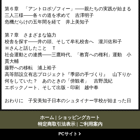
第６章 「アントロポゾフィー」――親たちの実践が始まる
三人三様――各々の道を求めて 吉澤明子
危機だらけの五年間を経て 井上美知子
第７章 さまざまな協力
校舎を探す――井の頭、そして牟礼校舎へ 瀧川佐和子
Ｈさんと話したこと Ｔ
社会運動との連携――三鷹時代、「教育への権利」運動 小
貫大輔
藤野への移転 浦上裕子
高等部設立有志プロジェクト『季節の手づくり』 山下りか
何をしていた？ あのときの「傍観者」 吉野茂紀
エポックノート、そして出版・印刷 越中奉
おわりに 子安美知子日本のシュタイナー学校が始まった日
ホーム
|
ショッピングカート
特定商取引法表示
|
ご利用案内
PCサイト