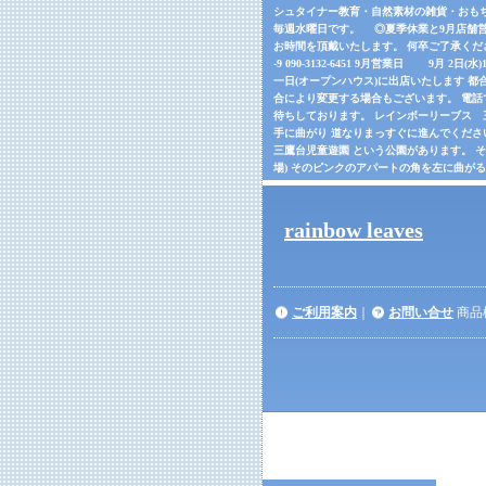
シュタイナー教育・自然素材の雑貨・おもちゃの
毎週水曜日です。 ◎夏季休業と9月店舗営
お時間を頂戴いたします。 何卒ご了承くだ
-9 090-3132-6451 9月営業日 9月 2日(
一日(オープンハウス)に出店いたします 都合
合により変更する場合もございます。 電話でご確
待ちしております。 レインボーリーブス 三鷹市
手に曲がり 道なりまっすぐに進んでくださ
三鷹台児童遊園 という公園があります。 
場) そのピンクのアパートの角を左に曲が
rainbow leaves
ご利用案内
｜
お問い合せ
商品