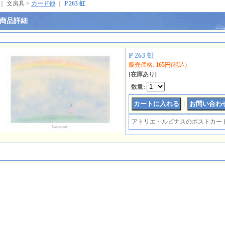
｜ 文房具 >
カード他
｜
P 263 虹
商品詳細
P 263 虹
販売価格
:
165円
(税込)
[在庫あり]
数量
:
｜
アトリエ・ルピナスのポストカー