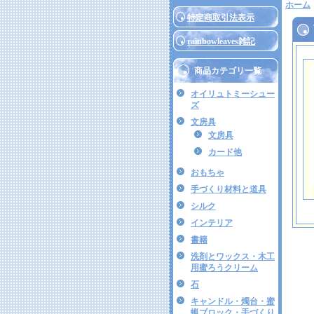
ホーム
特定商取引法表示
rainbowleaves雑記
商品カテゴリ一覧
オイリュトミーシュー
ズ
文房具
文房具
カード他
おもちゃ
手づくり材料と道具
シルク
インテリア
書籍
洗剤とワックス・木工
用蜜ろうクリーム
石
キャンドル・燭台・蜜
蝋ブロック・手づくり