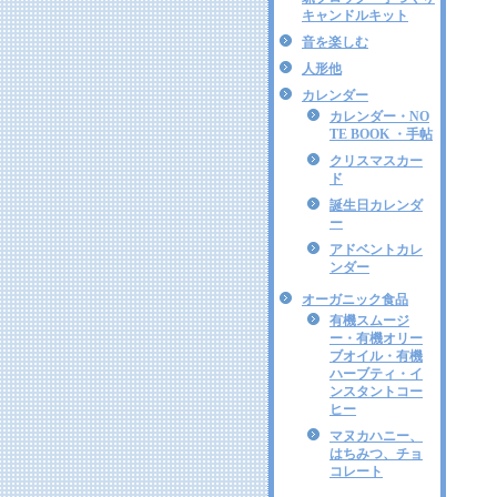
キャンドルキット
音を楽しむ
人形他
カレンダー
カレンダー・NO
TE BOOK ・手帖
クリスマスカー
ド
誕生日カレンダ
ー
アドベントカレ
ンダー
オーガニック食品
有機スムージ
ー・有機オリー
ブオイル・有機
ハーブティ・イ
ンスタントコー
ヒー
マヌカハニー、
はちみつ、チョ
コレート