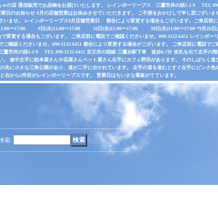
店 通信販売でお品物をお届けいたします。 レインボーリーブス 三鷹市井の頭1-2-9 TEL 090-31
業日のお知らせ 8月の店舗営業はお休みさせていただきます。 ご不便をおかけして申し訳ございま
さいませ。 レインボーリーブス9月店舗営業日 都合により変更する場合もございます。ご来店前に電
水)11:00〜17:00 9日(水)11:00〜17:00 16日(水)11:00〜17:00 30日(水)11:00〜17:00 *
で変更する場合もございます。 ご来店前に電話でご確認くださいませ。090-3132-6451 レインボーリ
認くださいませ。090-3132-6451 都合により変更する場合がございます。 ご来店前に電話でご確認くだ
井の頭1-2-9 TEL 090-3132-6451 京王井の頭線 三鷹台駅下車 徒歩6.7分 改札を出て
い。 途中左手に絵本屋さんや花屋さんペット屋さん右手にカフェ野田があります。 そのしばらく
その先に小さな三角公園があり、道が二手に分かれています。 左手の道を進むとすぐ左手にピンク色
ると右から2件目がレインボーリーブスです。 営業日はちいさな看板がてています。
検索
: