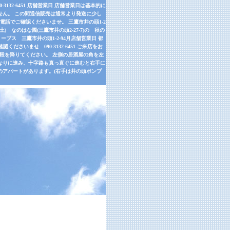
32-6451 店舗営業日 店舗営業日は基本的に
せん。 この間通信販売は通常より発送に少し
話でご確認くださいませ。 三鷹市井の頭1-2
9月26日(土) なのはな園(三鷹市井の頭2-27-7)の 秋の
ーブス 三鷹市井の頭1-2-94月店舗営業日 都
さいませ 090-3132-6451 ご来店をお
左手の階段を降りてください。 左側の居酒屋の角を左
道なりに進み、十字路も真っ直ぐに進むと右手に
のアパートがあります。(右手は井の頭ポンプ