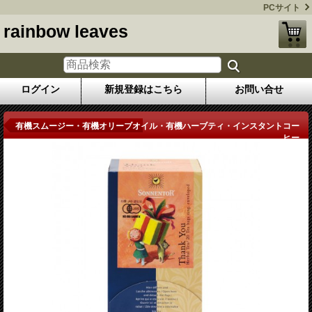
PCサイト
rainbow leaves
ログイン
新規登録はこちら
お問い合せ
商品詳細
有機スムージー・有機オリーブオイル・有機ハーブティ・インスタントコー
ヒー