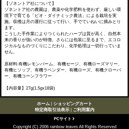
【ゾネントア社について】
ゾネントア社の農園は、農薬や化学肥料を使わず、厳しい環
境下で育てる「ビオ・ダイナミック農法」による栽培を実
施。収穫は月の運行に従って行い、手でていねいに摘みとり
ます。
こうした手作業によりつくられたハーブは質が高く、自然本
来の香りが強いのが特徴。さらには包装に至るまで、エコロ
ジカルなものづくりにこだわり、化学処理は一切行っていま
せん。
原材料:有機レモンバーム、有機セージ、有機ローズマリー、
有機ヒソップ、有機ラベンダー、有機ローズ、有機クローバ
ー、有機コーンフラワー
【内容量】27g(1.5gx18袋)
ホーム
|
ショッピングカート
特定商取引法表示
|
ご利用案内
PCサイト
Copyright (C) 2006 rainbow leaves All Rights Reserved