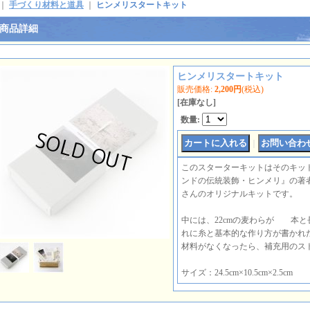
｜
手づくり材料と道具
｜
ヒンメリスタートキット
商品詳細
ヒンメリスタートキット
販売価格
:
2,200円
(税込)
[在庫なし]
数量
:
｜
このスターターキットはそのキッ
ンドの伝統装飾・ヒンメリ』の著
さんのオリジナルキットです。
中には、22cmの麦わらが 本と
れに糸と基本的な作り方が書かれ
材料がなくなったら、補充用のス
サイズ：24.5cm×10.5cm×2.5cm