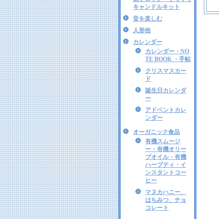
キャンドルキット
音を楽しむ
人形他
カレンダー
カレンダー・NO
TE BOOK ・手帖
クリスマスカー
ド
誕生日カレンダ
ー
アドベントカレ
ンダー
オーガニック食品
有機スムージ
ー・有機オリー
ブオイル・有機
ハーブティ・イ
ンスタントコー
ヒー
マヌカハニー、
はちみつ、チョ
コレート