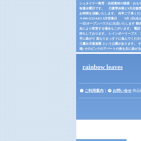
シュタイナー教育・自然素材の雑貨・おもちゃの
毎週水曜日です。 ◎夏季休業と9月店舗営
お時間を頂戴いたします。 何卒ご了承くだ
-9 090-3132-6451 9月営業日 9月 2日(
一日(オープンハウス)に出店いたします 都合
合により変更する場合もございます。 電話でご確
待ちしております。 レインボーリーブス 三鷹市
手に曲がり 道なりまっすぐに進んでくださ
三鷹台児童遊園 という公園があります。 
場) そのピンクのアパートの角を左に曲が
rainbow leaves
ご利用案内
｜
お問い合せ
商品