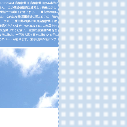
32-6451 店舗営業日 店舗営業日は基本的に
せん。 この間通信販売は通常より発送に少し
話でご確認くださいませ。 三鷹市井の頭1-2
9月26日(土) なのはな園(三鷹市井の頭2-27-7)の 秋の
ーブス 三鷹市井の頭1-2-94月店舗営業日 都
さいませ 090-3132-6451 ご来店をお
左手の階段を降りてください。 左側の居酒屋の角を左
道なりに進み、十字路も真っ直ぐに進むと右手に
のアパートがあります。(右手は井の頭ポンプ