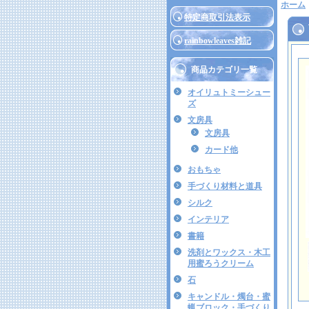
ホーム
特定商取引法表示
rainbowleaves雑記
商品カテゴリ一覧
オイリュトミーシュー
ズ
文房具
文房具
カード他
おもちゃ
手づくり材料と道具
シルク
インテリア
書籍
洗剤とワックス・木工
用蜜ろうクリーム
石
キャンドル・燭台・蜜
蝋ブロック・手づくり