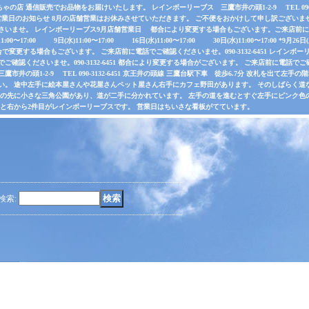
店 通信販売でお品物をお届けいたします。 レインボーリーブス 三鷹市井の頭1-2-9 TEL 090-31
業日のお知らせ 8月の店舗営業はお休みさせていただきます。 ご不便をおかけして申し訳ございま
さいませ。 レインボーリーブス9月店舗営業日 都合により変更する場合もございます。ご来店前に電
水)11:00〜17:00 9日(水)11:00〜17:00 16日(水)11:00〜17:00 30日(水)11:00〜17:00 *
で変更する場合もございます。 ご来店前に電話でご確認くださいませ。090-3132-6451 レインボーリ
認くださいませ。090-3132-6451 都合により変更する場合がございます。 ご来店前に電話でご確認くだ
井の頭1-2-9 TEL 090-3132-6451 京王井の頭線 三鷹台駅下車 徒歩6.7分 改札を出て
い。 途中左手に絵本屋さんや花屋さんペット屋さん右手にカフェ野田があります。 そのしばらく
その先に小さな三角公園があり、道が二手に分かれています。 左手の道を進むとすぐ左手にピンク色
ると右から2件目がレインボーリーブスです。 営業日はちいさな看板がてています。
検索
: