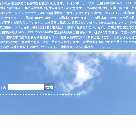
店 通信販売でお品物をお届けいたします。 レインボーリーブス 三鷹市井の頭1-2-9 TEL 090-31
業日のお知らせ 8月の店舗営業はお休みさせていただきます。 ご不便をおかけして申し訳ございま
さいませ。 レインボーリーブス9月店舗営業日 都合により変更する場合もございます。ご来店前に電
水)11:00〜17:00 9日(水)11:00〜17:00 16日(水)11:00〜17:00 30日(水)11:00〜17:00 *
で変更する場合もございます。 ご来店前に電話でご確認くださいませ。090-3132-6451 レインボーリ
認くださいませ。090-3132-6451 都合により変更する場合がございます。 ご来店前に電話でご確認くだ
井の頭1-2-9 TEL 090-3132-6451 京王井の頭線 三鷹台駅下車 徒歩6.7分 改札を出て
い。 途中左手に絵本屋さんや花屋さんペット屋さん右手にカフェ野田があります。 そのしばらく
その先に小さな三角公園があり、道が二手に分かれています。 左手の道を進むとすぐ左手にピンク色
ると右から2件目がレインボーリーブスです。 営業日はちいさな看板がてています。
検索
: