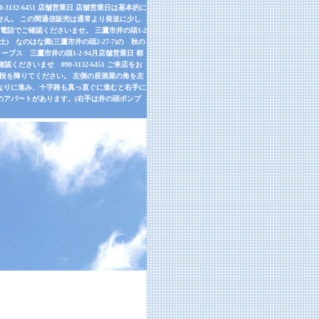
32-6451 店舗営業日 店舗営業日は基本的に
せん。 この間通信販売は通常より発送に少し
話でご確認くださいませ。 三鷹市井の頭1-2
9月26日(土) なのはな園(三鷹市井の頭2-27-7)の 秋の
ーブス 三鷹市井の頭1-2-94月店舗営業日 都
さいませ 090-3132-6451 ご来店をお
左手の階段を降りてください。 左側の居酒屋の角を左
道なりに進み、十字路も真っ直ぐに進むと右手に
のアパートがあります。(右手は井の頭ポンプ