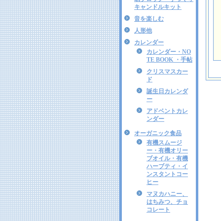
キャンドルキット
音を楽しむ
人形他
カレンダー
カレンダー・NO
TE BOOK ・手帖
クリスマスカー
ド
誕生日カレンダ
ー
アドベントカレ
ンダー
オーガニック食品
有機スムージ
ー・有機オリー
ブオイル・有機
ハーブティ・イ
ンスタントコー
ヒー
マヌカハニー、
はちみつ、チョ
コレート