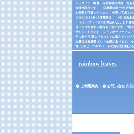
シュタイナー教育・自然素材の雑貨・おもちゃの
毎週水曜日です。 ◎夏季休業と9月店舗営
お時間を頂戴いたします。 何卒ご了承くだ
-9 090-3132-6451 9月営業日 9月 2日(
一日(オープンハウス)に出店いたします 都合
合により変更する場合もございます。 電話でご確
待ちしております。 レインボーリーブス 三鷹市
手に曲がり 道なりまっすぐに進んでくださ
三鷹台児童遊園 という公園があります。 
場) そのピンクのアパートの角を左に曲が
rainbow leaves
ご利用案内
｜
お問い合せ
商品