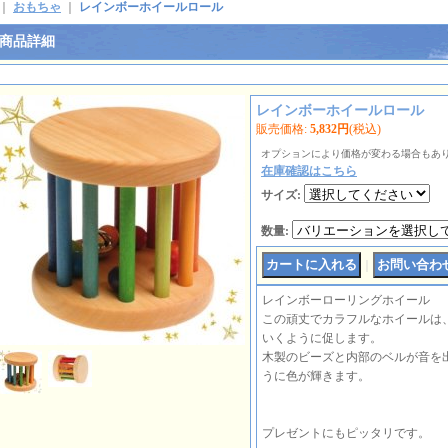
｜
おもちゃ
｜
レインボーホイールロール
商品詳細
レインボーホイールロール
販売価格
:
5,832円
(税込)
オプションにより価格が変わる場合もあ
在庫確認はこちら
サイズ
:
数量
:
｜
レインボーローリングホイール
この頑丈でカラフルなホイールは
いくように促します。
木製のビーズと内部のベルが音を
うに色が輝きます。
プレゼントにもピッタリです。