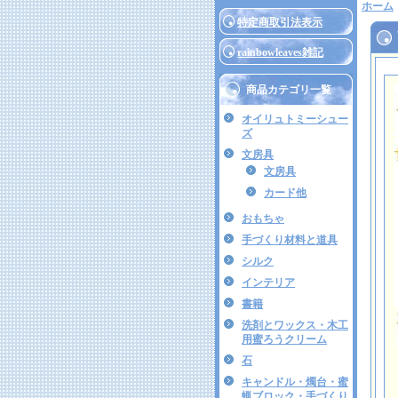
ホーム
特定商取引法表示
rainbowleaves雑記
商品カテゴリ一覧
オイリュトミーシュー
ズ
文房具
文房具
カード他
おもちゃ
手づくり材料と道具
シルク
インテリア
書籍
洗剤とワックス・木工
用蜜ろうクリーム
石
キャンドル・燭台・蜜
蝋ブロック・手づくり